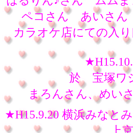
はるりん♪さん ムムま
ペコさん あいさん
カラオケ店にての入り
★H15.1
於 宝塚ワ
まろんさん、めいさん
★H15.9.20 横浜みな
上