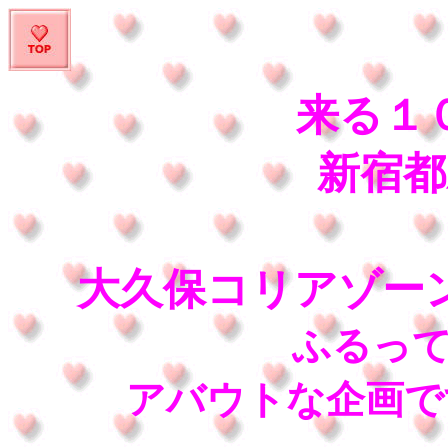
来る１
新宿都
大久保コリアゾー
ふるっ
アバウトな企画です