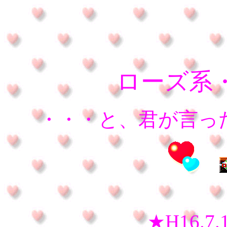
ローズ系
・・・と、君が言っ
★H16.7