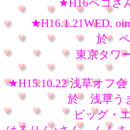
★H16ペコ
★H16.1.21WED
於 
東京タワーバ
★H15.10.22 浅草
於 浅草う
ビッグ・