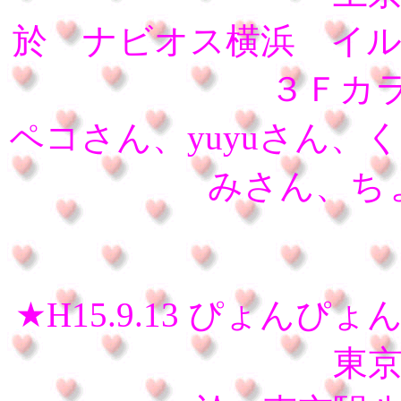
於 ナビオス横浜 イ
３Ｆカラ
ペコさん、yuyuさん、く
みさん、ち
★H15.9.13 ぴょ
東