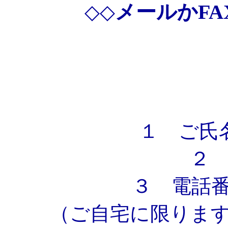
メールかF
◇◇
１ ご氏
２
３ 電話番号
（ご自宅に限りま