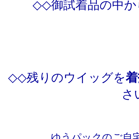
◇◇御試着品の中
◇◇残りのウイッグを
着
さ
ゆうパックのご自