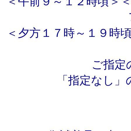
＜午前９～１２時頃＞
＜夕方１７時～１９時
ご指定
「指定なし」