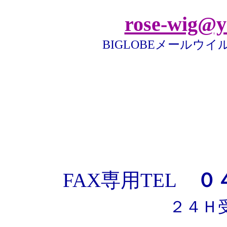
rose-wig@y
BIGLOBEメールウ
FAX専用TEL
０４
２４Ｈ