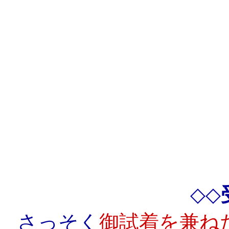
◇◇
さっそく
御試着を兼ね