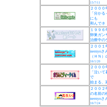
15/7/11
２０００
「分かる
にも
和んでネ
１９９６
卵巣ガン
治療中の
２００１
neen
（ＨＮ）
16/1/20
２０００
「泣いて
で
始まる、
２００２
の名前の
neen
16/7/24