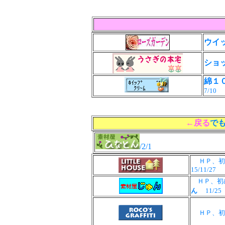
ウイ
ショ
綿１
7/10
←戻る
で
/2/1
ＨＰ、
15/11/27
ＨＰ、初め
ん
11/2
ＨＰ、初