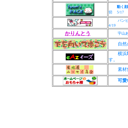
動く顔
切
5/17
バン
4/19
かりんとう
宇山
自然の
横浜駅
す。
素材集
可愛