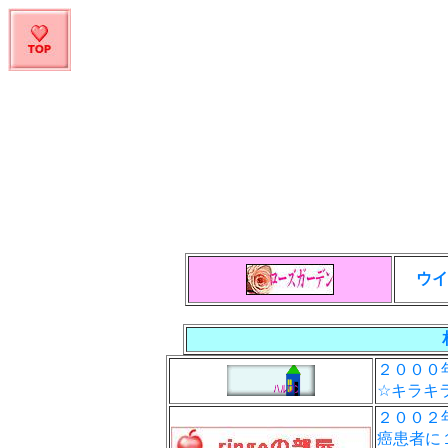
ウイ
２０００
☆キラキ
２００２
癌患者に