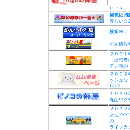
15/3/16
褐色細胞
優しい
検索NO
がん情報
２００１
「癌患
テレ朝の
２００２
ッシュな
15/6/5
１９９９
丸山ワ
２００２
女性TA
の
ライ