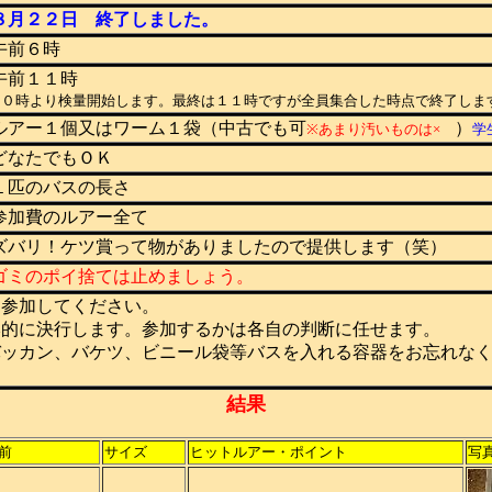
８月２２日 終了しました。
前６時
前１１時
１０時より検量開始します。最終は１１時ですが全員集合した時点で終了しま
アー１個又はワーム１袋（中古でも可
）
※あまり汚いものは×
学
なたでもＯＫ
匹のバスの長さ
加費のルアー全て
バリ！ケツ賞って物がありましたので提供します（笑）
ミのポイ捨ては止めましょう。
参加してください。
的に決行します。参加するかは各自の判断に任せます。
ッカン、バケツ、ビニール袋等バスを入れる容器をお忘れな
結果
前
サイズ
ヒットルアー・ポイント
写