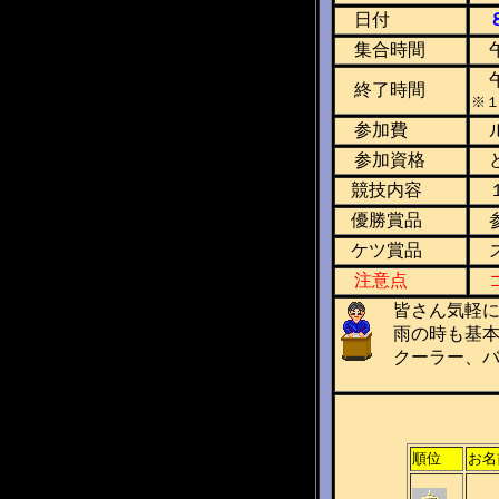
日付
集合時間
午
午
終了時間
※
参加費
ル
参加資格
ど
競技内容
１
優勝賞品
参
ケツ賞品
ズ
注意点
ゴ
皆さん気軽に
雨の時も基本
クーラー、バ
順位
お名