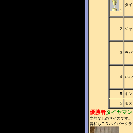
タ
１
２
ジャ
３
ラ
４
THE
５
キ
５
モ
優勝者
タイヤマン
文句なしのサイズです。
昔私もＴＤハイパークラ