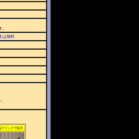
す。
生は無料
く。
真
クリックで拡大