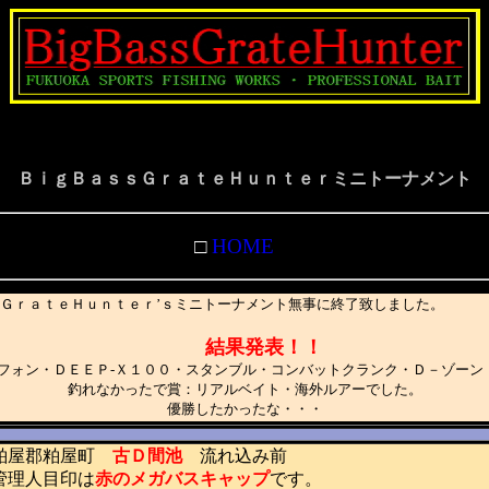
ＢｉｇＢａｓｓＧｒａｔｅＨｕｎｔｅｒミニトーナメント
□
HOME
ＧｒａｔｅＨｕｎｔｅｒ’ｓミニトーナメント無事に終了致しました。
結果発表！！
リフォン・ＤＥＥＰ-Ｘ１００・スタンブル・コンバットクランク・Ｄ－ゾーン
釣れなかったで賞：リアルベイト・海外ルアーでした。
優勝したかったな・・・
屋郡粕屋町
古Ｄ間池
流れ込み前
理人目印は
赤のメガバスキャップ
です。