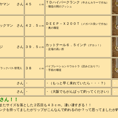
ＴＤハイパークランク
（牛さんカラーですね）
イヤマン さん
４５
ｃｍ
・堰堤の間のブッシュ
ＤＥＥＰ－Ｘ２００Ｔ
（メガバス良いですね）
ックマン さん
４２．５
ｃｍ
・奥の堰堤
カットテール６．５インチ
（デカッ！）
バジ さん
３９．５
ｃｍ
・足場の高い所
バイブレーションＸウルトラ（読みどおり？）
３８
ブラックバス-管理人
ｃｍ
・手前の堰堤
・
ン さん
・
・（もっと早く来れていたら・・・？）
・
ス さん
・
・（大阪でもがんばって釣ってください）
さん！！
またサイズを落とした２匹目も４３ｃｍ。凄い凄すぎる！！
ンクを持ってましたがリップがこんなんで釣れるのか？って思ってましたが