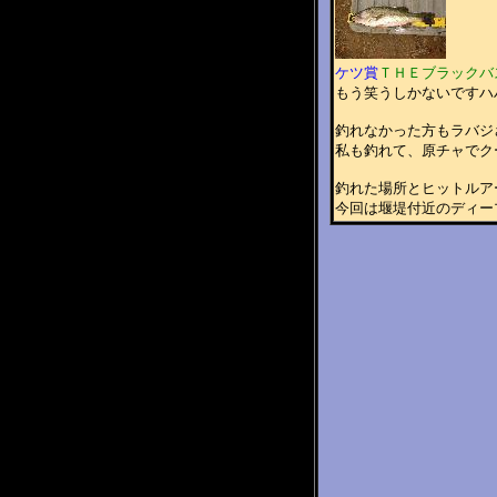
ケツ賞
ＴＨＥブラックバ
もう笑うしかないですハハハハ
釣れなかった方もラバジ
私も釣れて、原チャでク
釣れた場所とヒットルア
今回は堰堤付近のディー