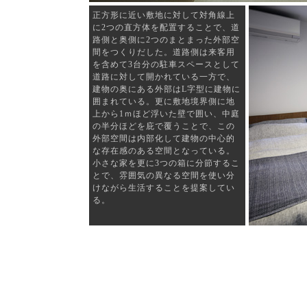
正方形に近い敷地に対して対角線上
に2つの直方体を配置することで、道
路側と奥側に2つのまとまった外部空
間をつくりだした。道路側は来客用
を含めて3台分の駐車スペースとして
道路に対して開かれている一方で、
建物の奥にある外部はL字型に建物に
囲まれている。更に敷地境界側に地
上から1ｍほど浮いた壁で囲い、中庭
の半分ほどを庇で覆うことで、この
外部空間は内部化して建物の中心的
な存在感のある空間となっている。
小さな家を更に3つの箱に分節するこ
とで、雰囲気の異なる空間を使い分
けながら生活することを提案してい
る。