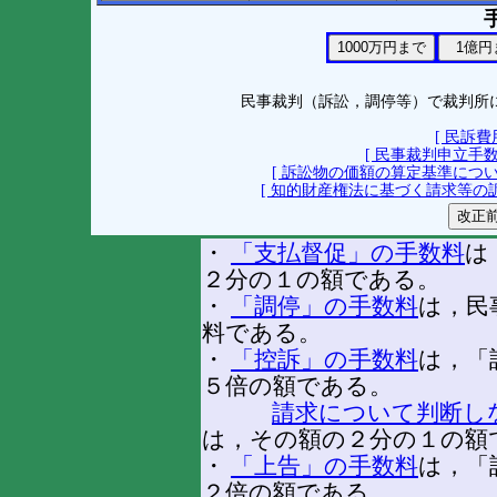
民事裁判（訴訟，調停等）で裁判所
[ 民訴
[ 民事裁判申立手
[ 訴訟物の価額の算定基準につい
[ 知的財産権法に基づく請求等の訴
・
「支払督促」の手数料
は
２分の１の額である。
・
「調停」の手数料
は，民
料である。
・
「控訴」の手数料
は，「
５倍の額である。
請求について判断し
は，その額の２分の１の額
・
「上告」の手数料
は，「
２倍の額である