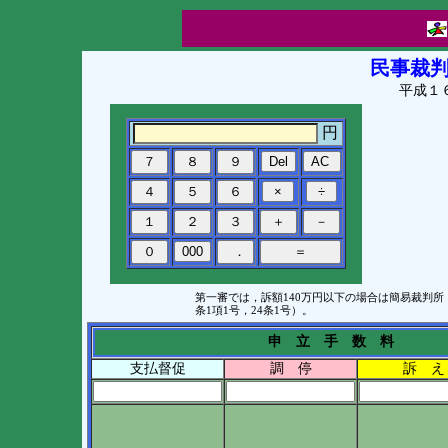
民事裁
平成１
円
第一審では，訴額140万円以下の場合は簡易裁判所
条1項1号，24条1号）。
申 立 手 数 料
支払督促
調 停
訴 え