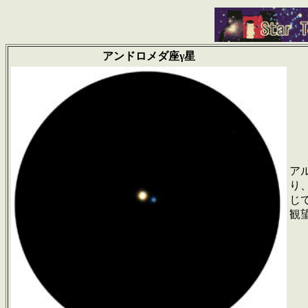
アンドロメダ座γ
星
ア
り
じ
観