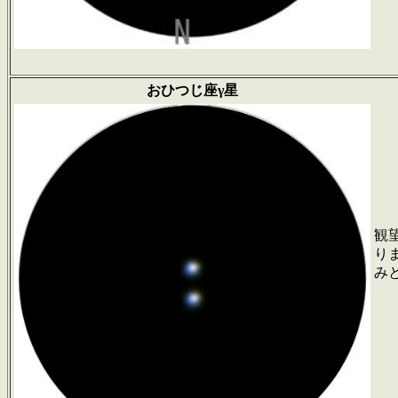
おひつじ座γ
星
観
り
み