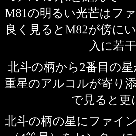
M81の明るい光芒はフ
良く見るとM82が傍に
入に若
北斗の柄から2番目の
重星のアルコルが寄り
で見ると更
北斗の柄の星にファイン