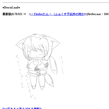
●DownLoad●
最新版(0.70.921 ⇒ □
-= Firefoxたん =-（ふぉくす子以外の何か)
□(firefox.nar：104