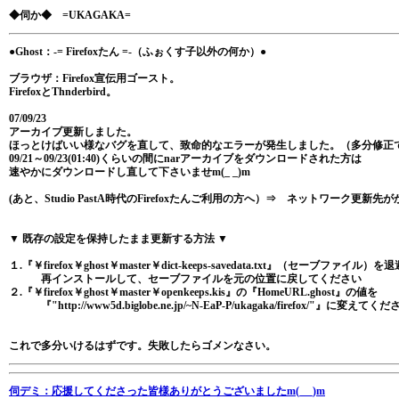
◆伺か◆ =UKAGAKA=
●Ghost：-= Firefoxたん =-（ふぉくす子以外の何か）●
ブラウザ：Firefox宣伝用ゴースト。
FirefoxとThnderbird。
07/09/23
アーカイブ更新しました。
ほっとけばいい様なバグを直して、致命的なエラーが発生しました。（多分修正
09/21～09/23(01:40)くらいの間にnarアーカイブをダウンロードされた方は
速やかにダウンロードし直して下さいませm(_ _)m
(あと、Studio PastA時代のFirefoxたんご利用の方へ）⇒ ネットワーク更新先
▼ 既存の設定を保持したまま更新する方法 ▼
１.『￥firefox￥ghost￥master￥dict-keeps-savedata.txt』（セーブファイル）
再インストールして、セーブファイルを元の位置に戻してください
２.『￥firefox￥ghost￥master￥openkeeps.kis』の『HomeURL.ghost』の値を
『"http://www5d.biglobe.ne.jp/~N-EaP-P/ukagaka/firefox/"』に変えてくだ
これで多分いけるはずです。失敗したらゴメンなさい。
伺デミ：応援してくださった皆様ありがとうございましたm(_ _)m