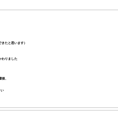
できたと思います）
がかわりました
を退避後、
さい