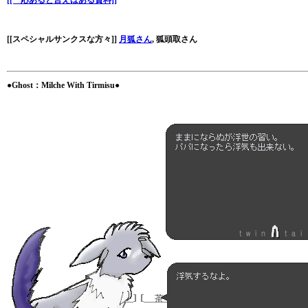
[[一応あると言えばある資料]]
[[スペシャルサンクスな方々]]
月狐さん
, 狐頭取さん
●Ghost：Milche With Tirmisu●