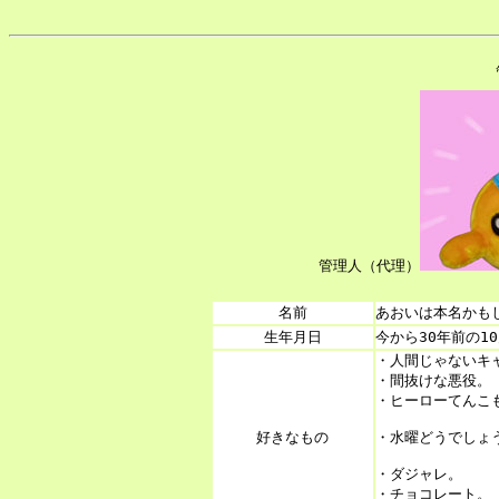
管理人（代理）
名前
あおいは本名かも
生年月日
今から30年前の1
・人間じゃないキャ
・間抜けな悪役。

・ヒーローてんこも
好きなもの
・水曜どうでしょう
・ダジャレ。

・チョコレート。
