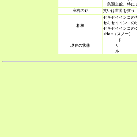
・鳥類全般、特に
座右の銘
笑いは世界を救う
セキセイインコのキ
セキセイインコのビ
相棒
セキセイインコのグ
iMac（スノー）
      ド

現在の状態
     リ

     ル