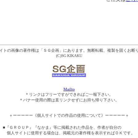
イトの画像の著作権は「ＳＧ企画」にあります。無断転載、複製を固くお断
(C)SG KIKAKU
Mailto
＊リンクはフリーですができればご一報下さい。
＊バナー使用の際は直リンクせずにお持ち帰り下さい。
＋ーーーーー《個人サイトでの作品の使用について》ーーーーー＋
■『ＧＲＯＵＰ』『なかま』等に掲載された作品を、作者が自分の
個人サイトに使用する場合は、掲載元の著作権を表示すればＯＫです。