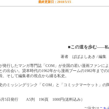
最終更新日：2018/5/15
■この道を歩む
――私
著者 ばばよしあき / 編集 
が発行したマンガ専門誌「
COM
」が全国の若い漫画ファンによ
との出会い。貸本時代の
1962
年から漫画ブームの
1982
年までの
長、そして編集者の視点から綴る私史。
史のミッシングリンク「Ｃ
OM
」と「コミックマーケット」の
年5月5日発行 A5判 196頁 1000円(送料込み）
ご注文は
こち