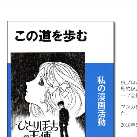
虫プロ
聖悠紀
ープ会
マンガ
た。
2018