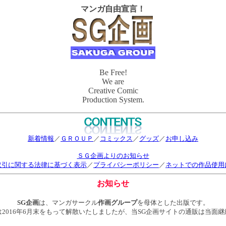
マンガ自由宣言！
Be Free!
We are
Creative Comic
Production System.
新着情報
／
ＧＲＯＵＰ
／
コミックス
／
グッズ
／
お申し込み
ＳＧ企画よりのお知らせ
取引に関する法律に基づく表示
／
プライバシーポリシー
／
ネットでの作品使用
お知らせ
SG企画
は、マンガサークル
作画グループ
を母体とした出版です。
2016年6月末をもって解散いたしましたが、当SG企画サイトの通販は当面