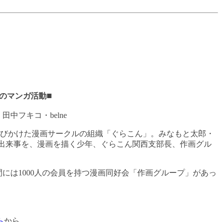
■
のマンガ活動
田中フキコ・belne
びかけた漫画サークルの組織「ぐらこん」。みなもと太郎・
出来事を、漫画を描く少年、ぐらこん関西支部長、作画グル
間には
1000
人の会員を持つ漫画同好会「作画グループ」があっ
ら
から