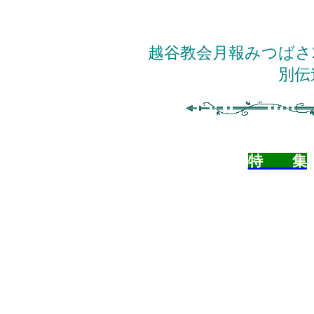
越谷教会月報みつばさ
別伝
特 集