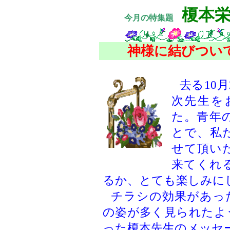
榎本
今月の特集題
神様に結びつい
去る
10
次先生を
た。青年
とで、私
せて頂い
来てくれ
るか、とても楽しみに
チラシの効果があっ
の姿が多く見られたよ
った榎本先生のメッセ