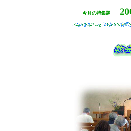
2
今月の特集題