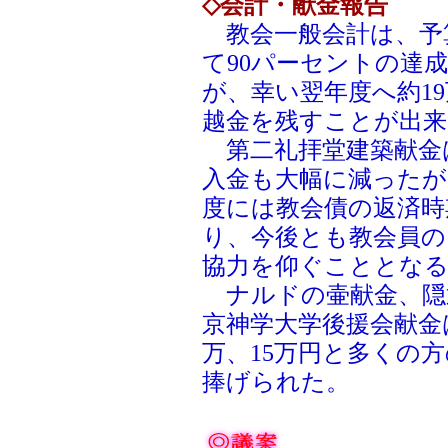
◇会計・献金報告
教会一般会計は、予
て90パーセントの達
が、幸い翌年度へ約1
越金を残すことが出来
第二礼拝堂建築献金
入金も大幅に減ったが、
度には教会債の返済時
り、今後とも教会員の
協力を仰ぐこととな
ナルドの壷献金、隠
京神学大学後援会献金は
万、15万円と多くの
捧げられた。