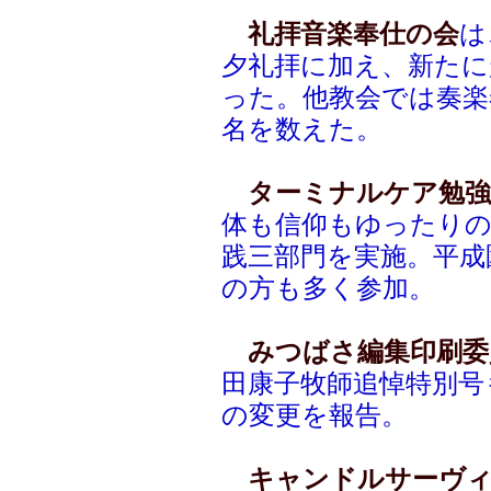
礼拝音楽奉仕の会
は
夕礼拝に加え、新たに
った。他教会では奏楽
名を数えた。
ターミナルケア勉強
体も信仰もゆったり
践三部門を実施。平成
の方も多く参加。
みつばさ編集印刷委
田康子牧師追悼特別号
の変更を報告。
キャンドルサーヴィ