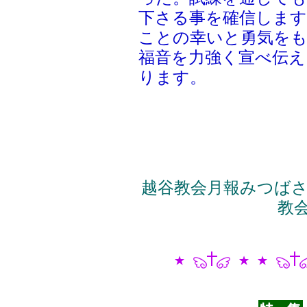
下さる事を確信します
ことの幸いと勇気を
福音を力強く宣べ伝え
ります。
越谷教会月報みつばさ2
教