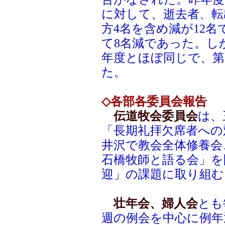
に対して、逝去者、転
方4名を含め減が12
て8名減であった。し
年度とほぼ同じで、第
た。
◇各部各委員会報告
伝道牧会委員会
は、
「長期礼拝欠席者への
井沢で教会全体修養会
石橋牧師と語る会」を
迎」の課題に取り組む
壮年会、婦人会
とも
週の例会を中心に例年