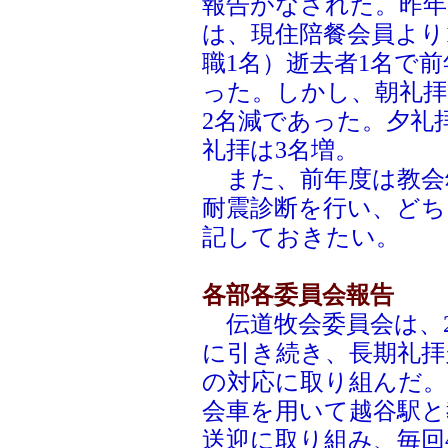
報告がなされた。昨年
は、現住陪餐会員より
職1名）逝去者1名で
った。しかし、朝礼拝
2名減であった。夕礼
礼拝は3名増。
また、前年度は教会
耐震診断を行い、ど
記しておきたい。
各部各委員会報告
伝道牧会委員会は、2
に引き続き、長期礼拝
の対応に取り組んだ。
会車を用いて越谷駅と
送迎に取り組み、毎回