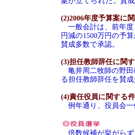
案が立てられた。賛成
(2)2006年度予算案に
一般会計は、前年度と
円減の1500万円の予
賛成多数で承認。
(3)担任教師辞任に関
亀井周二牧師の野田
る担任教師辞任を賛成
(4)責任役員に関する
例年通り、役員会一
倍数候補が挙がらず