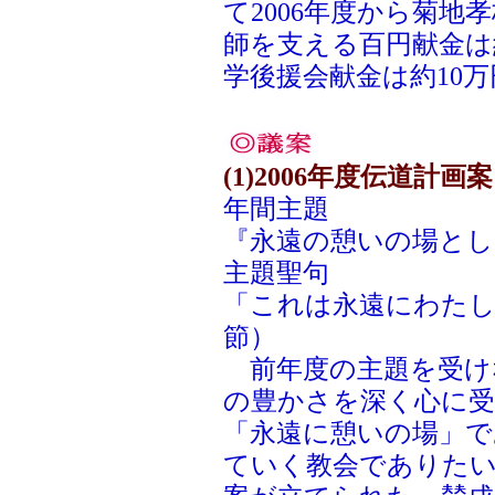
て2006年度から菊地
師を支える百円献金は
学後援会献金は約10
(1)2006年度伝道計
年間主題
『永遠の憩いの場とし
主題聖句
「これは永遠にわたしの
節）
前年度の主題を受け
の豊かさを深く心に
「永遠に憩いの場」で
ていく教会でありた