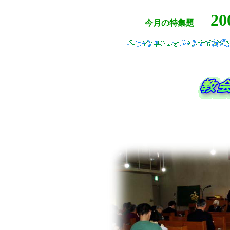
2
今月の特集題