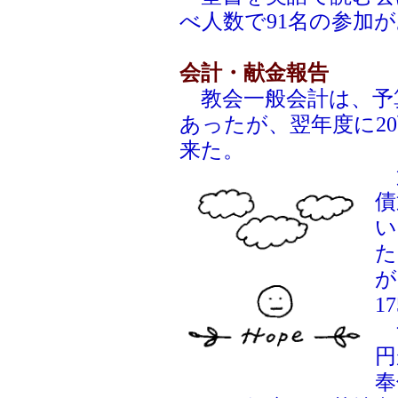
べ人数で91名の参加
会計・献金報告
教会一般会計は、予算
あったが、翌年度に2
来た。
第
債
い
た
が
1
ナ
円
奉