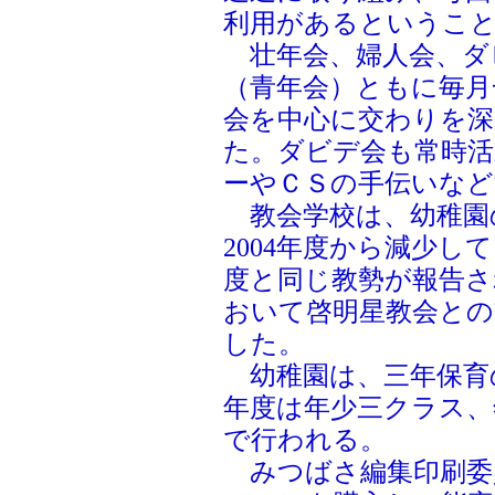
利用があるというこ
壮年会、婦人会、ダ
（青年会）ともに毎月
会を中心に交わりを
た。ダビデ会も常時
ーやＣＳの手伝いなど
教会学校は、幼稚園
2004年度から減少
度と同じ教勢が報告さ
おいて啓明星教会との
した。
幼稚園は、三年保育の
年度は年少三クラス、
で行われる。
みつばさ編集印刷委