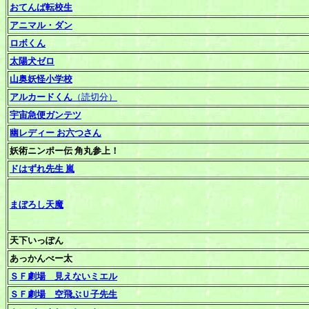
おてんば転校生
アニマル・ダン
ロボくん
太陽犬ゼロ
山奥妖怪小学校
アルカードくん
（読切分）
宇宙急便ガンテツ
幽レディー お六つさん
妖術ニンポー伝 角丸参上！
ドはずれ先生 嵐
まぼろし天魔
天下いっぽん
あっかんべー太
ＳＦ劇場 見えないミエル
ＳＦ劇場 空飛ぶＵ子先生