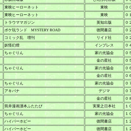
東映ヒーローネット
東映
０
東映ヒーローネット
東映
０
トラウママガジン
英知出版
０
ポケ玩ランド MYSTERY ROAD
徳間書店
０
コミック乱 増刊
リイド社
０
妖怪幻燈
インプレス
０
ちゃぐりん
家の光協会
０
金の星社
０
ちゃぐりん
家の光協会
０
金の星社
０
ちゃぐりん
家の光協会
０
アキバナ
デジマ
０
金の星社
０
筒井漫画瀆本ふたたび
実業之日本社
１
ちゃぐりん
家の光協会
１
ハイパーホビー
徳間書店
１
ハイパーホビー
徳間書店
１