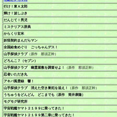
行け！東Ａ太郎
輝け！波しぶき
だんじて！男児
ミステリアス辞典
からくり玄米
妖怪契約まんだらマン
全国給食めぐり ごっちゃんデス！
山手探偵クラブ
（原作 那須正幹）
どろんこ７（セブン）
山手探偵クラブ 幽霊屋敷を調査せよ！
（原作 那須正幹）
忍者いただき丸
アキバ風雲録 響！
山手探偵クラブ 消えた空き巣犯を追え！
（原作 那須正幹）
うちゅうをどんどん どこまでも（原作 筒井康隆）
モグモグ研究所
宇宙戦艦ヤマト２１９９に乗ってきた！
宇宙戦艦ヤマト２１９９第二章に乗ってきた！