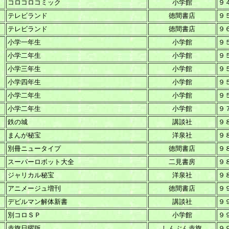
コロコロコミック
小学館
９
テレビランド
徳間書店
９
テレビランド
徳間書店
９
小学一年生
小学館
９
小学二年生
小学館
９
小学三年生
小学館
９
小学四年生
小学館
９
小学二年生
小学館
９
小学二年生
小学館
９
鉄の城
講談社
９
まんが秘宝
洋泉社
９
別冊ニュータイプ
徳間書店
９
スーパーロボット大全
二見書房
９
ジャリカル秘宝
洋泉社
９
アニメージュ増刊
徳間書店
９
デビルマン解体新書
講談社
９
別コロＳＰ
小学館
９
赤旗日曜版
しんぶん赤旗
９