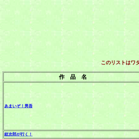
このリストはワダＢＥ
作 品 名
あまいぞ！男吾
紋次郎が行く！