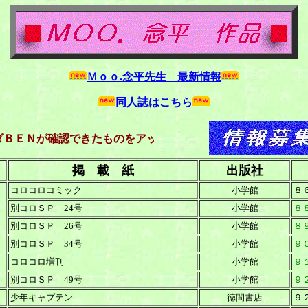
Ｍｏｏ.念平先生 最新情報
同人誌はこちら
Ｎが確認できたものをアップしています。このリスト掲載以外
掲 載 紙
出版社
コロコロコミック
小学館
８
別コロＳＰ 24号
小学館
８
別コロＳＰ 26号
小学館
８
別コロＳＰ 34号
小学館
９
コロコロ増刊
小学館
９
別コロＳＰ 49号
小学館
９
少年キャプテン
徳間書店
９