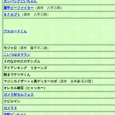
カンバックじいちゃん
重甲ビーファイター
（原作 八手三郎）
ＢＦカブト
（原作 八手三郎）
アルカードくん
モジャ公
（原作 藤子不二雄）
こいつはタマラン
Ｚのなかのエロチシズム
アイアンキング リターンズ
朝までテツヤくん
マジンカイザーｖｓ真ゲッターロボ
（原作 永井豪/石川賢）
オレカル秘宝（ヒャッホー）
ガメラ対モルフォス
クビルマン
ガメラ３
宅配ビンちゃん