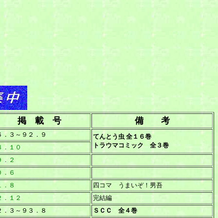
の作品をご存知でしたら、ぜひ連絡ください。
掲 載 号
備 考
６．３～９２．９
てんとう虫 全１６巻
トラウマコミック 全３巻
８．１０
９．２
０．６
１．８
四コマ うまいぞ！男吾
２．１２
完結編
２．３～９３．８
ＳＣＣ 全４巻