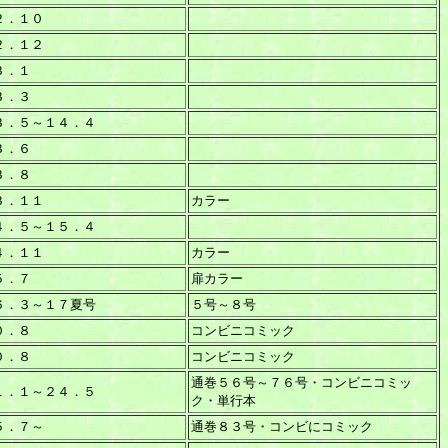
２．１０
２．１２
３．１
３．３
３．５～１４．４
３．６
３．８
３．１１
カラー
４．５～１５．４
４．１１
カラー
５．７
扉カラー
６．３～１７夏号
５号～８号
０．８
コンビニコミック
０．８
コンビニコミック
通巻５６号～７６号・コンビニコミッ
１．１～２４．５
ク・単行本
５．７～
通巻８３号・コンビにコミック