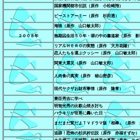
国家機関都市伝説（原作 小松崎翔）
ビーストアーミー（原作 杉田透）
海狼（原作 山口敏太郎）
２００８年
無期囚生活５０年・塀の中の書道家（原作 影
リアルＨＥＲＯの実態（原作 大月花陽）
恋人たちを運ぶクッシー（原作 山口敏太郎）
関東大震災（原作 山口敏太郎）
人肉食の真実（原作 秘山密彦）
現代ヤクザお財布事情（原作 隆青）
豊臣秀吉に学べ
明智光秀の比叡山焼き討ち
ハラキリが世界に轟いた日
まだまだ変だよＴＶドラマ版「相棒」（原作 
追跡！恐怖の杉沢村伝説（原作 赤福すずか）