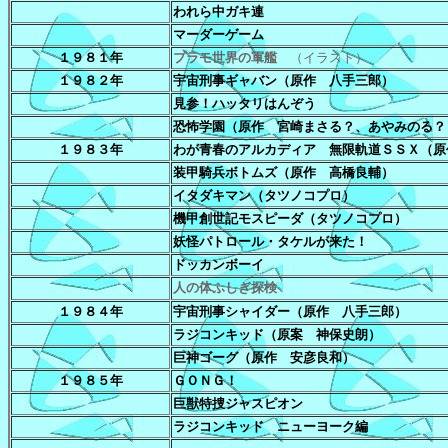
われら中ガキ連
マーダーゲーム
１９８１年
プラモ世界の軍艦
（イラスト）
１９８２年
宇宙刑事ギャバン（原作 八手三郎）
見参！ハッタリはんぞう
恐怖学園（原作 宮崎まさる？、あやみのる？
１９８３年
わが青春のアルカディア 無限軌道ＳＳＸ（原
装甲騎兵ボトムズ（原作 高橋良輔）
イタダキマン（タツノコプロ）
機甲創世記モスピーダ（タツノコプロ）
妖怪パトロール・タケルが来た！
ドッカンボーイ
人の体ふしぎ探検
１９８４年
宇宙刑事シャイダー（原作 八手三郎）
ラジコンキッド（原案 神保史朗）
巨神ゴーグ（原作 安彦良和）
１９８５年
ＧＯＮＧ！
巨獣特捜ジャスピオン
ラジコンキッド ニューヨーク編