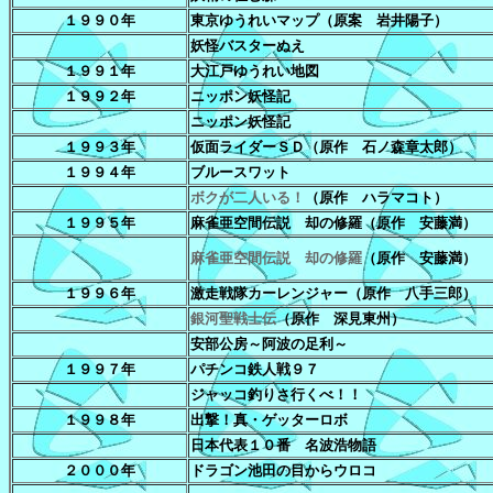
１９９０年
東京ゆうれいマップ（原案 岩井陽子）
妖怪バスターぬえ
１９９１年
大江戸ゆうれい地図
１９９２年
ニッポン妖怪記
ニッポン妖怪記
１９９３年
仮面ライダーＳＤ（原作 石ノ森章太郎）
１９９４年
ブルースワット
ボクが二人いる！
（原作 ハラマコト）
１９９５年
麻雀亜空間伝説 却の修羅（原作 安藤満）
麻雀亜空間伝説 却の修羅
（原作 安藤満）
１９９６年
激走戦隊カーレンジャー（原作 八手三郎）
銀河聖戦士伝
（原作 深見東州）
安部公房～阿波の足利～
１９９７年
パチンコ鉄人戦９７
ジャッコ釣りさ行くべ！！
１９９８年
出撃！真・ゲッターロボ
日本代表１０番 名波浩物語
２０００年
ドラゴン池田の目からウロコ