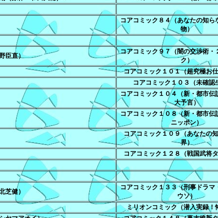
コアコミック８４（あなたの知ら
物）
コアコミック９７（闇の交渉術・
野臣直）
ク）
コアコミック１０１（超究極お
コアコミック１０３（未確認
コアコミック１０４（新・都市伝
大予言）
コアコミック１０８（新・都市伝
ニッポン）
コアコミック１０９（あなたの
界）
コアコミック１２８（戦国武将
コアコミック１３３（刑事ドラマ
北芝健）
ウソ）
ミリオンコミック（潜入実録！