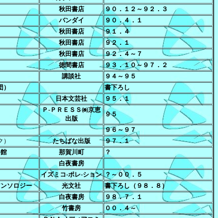
秋田書店
９０．１２～９２．３
バンダイ
９０．４．１
秋田書店
９１．４
秋田書店
９２．１
秋田書店
９２．４～７
徳間書店
９３．１０～９７．２
講談社
９４～９５
団）
書下ろし
日本文芸社
９５．１
Ｐ-ＰＲＥＳＳ㈱京恵
９５
出版
９６～９７
ク）
たちばな出版
９７．１
料館
那賀川町
？
白夜書房
イズミコ-ポレ-ション
？～００．５
アンソロジー
光文社
書下ろし（９８．８）
白夜書房
９８．７．１
竹書房
００．４～