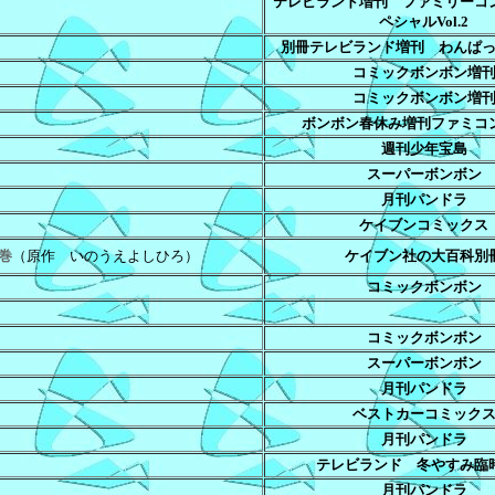
テレビランド増刊 ファミリーコ
ペシャルVol.2
別冊テレビランド増刊 わんぱ
コミックボンボン増
コミックボンボン増
ボンボン春休み増刊ファミコ
週刊少年宝島
スーパーボンボン
月刊パンドラ
ケイブンコミックス
巻
（原作 いのうえよしひろ）
ケイブン社の大百科別
コミックボンボン
コミックボンボン
スーパーボンボン
月刊パンドラ
ベストカーコミック
月刊パンドラ
テレビランド 冬やすみ臨
月刊パンドラ