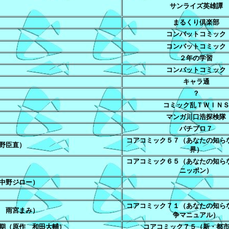
サンライズ英雄譚
まるくり倶楽部
コンバットコミック
コンバットコミック
２年の学習
コンバットコミック
キャラ通
？
コミック乱ＴＷＩＮ
マンガ川口浩探検隊
パチプロ７
コアコミック５７（あなたの知ら
野臣直）
界）
コアコミック６５（あなたの知ら
ニッポン）
中野ジロー）
コアコミック７１（あなたの知ら
 雨宮まみ）
争マニュアル）
期（原作 和田大輔）
コアコミック７５（新・都