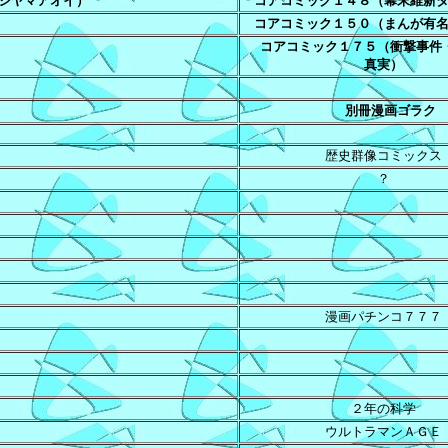
シヤマアオイ）
コアコミック１４８（幕末維新
コアコミック１５０（まんが有
コアコミック１７５（衝撃事件
真実）
別冊漫画ゴラク
歴史群像コミックス
？
漫画パチンコ７７７
２年の科学
ウルトラマンＡＧＥ