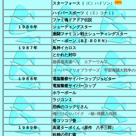
スターフォース（
（C）ハドソン）
ハイパースポーツ（
（Ｃ）コナミ
）
ファミ魂ドアドア伝説
１９８６年
シューティングスター
激闘ファミコン戦士シューティングスター
ビー・ボーン（ＢＥ-ＢＯＲＮ）
１９８７年
鳥神イカロス
とかれた封印
超音速高速ヘリ エアーウルフ
スーパーマリオブラザーズ 宇宙海賊大戦争の
１９８８年
電脳警察サイバーコップジュピター
電脳警察サイバーコップ
ホラーボール
ラジコンＺ
恐怖のコックリさん
俺だけのＵバイク ○秘○得購入作戦
骨コツコツ骨
１９８９年
高速ターボくん（原作 八手三郎）
妖精の住む森