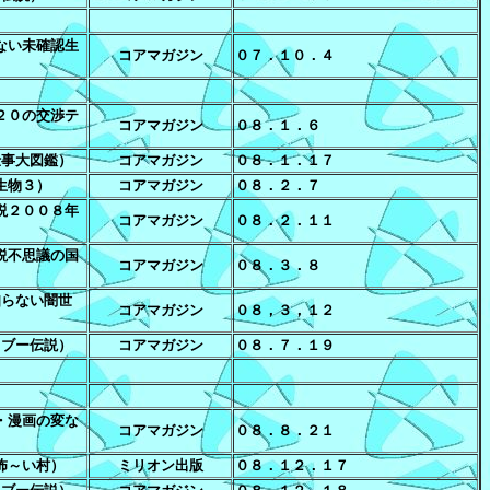
ない未確認生
コアマガジン
０７．１０．４
２０の交渉テ
コアマガジン
０８．１．６
仕事大図鑑）
コアマガジン
０８．１．１７
生物３）
コアマガジン
０８．２．７
説２００８年
コアマガジン
０８．２．１１
説不思議の国
コアマガジン
０８．３．８
知らない闇世
コアマガジン
０８，３，１２
タブー伝説）
コアマガジン
０８．７．１９
・漫画の変な
コアマガジン
０８．８．２１
怖～い村）
ミリオン出版
０８．１２．１７