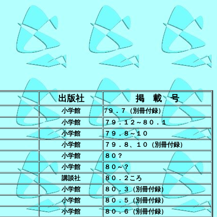
絡頂きたく思っております。
出版社
掲 載 号
小学館
7９．７（別冊付録）
小学館
７９．１２～８０．１
小学館
７９．８～１０
小学館
７９．８、１０（別冊付録）
小学館
８０？
小学館
８０～？
講談社
８０．２ころ
小学館
８０．３（別冊付録）
小学館
８０．５（別冊付録）
小学館
８０．６（別冊付録）