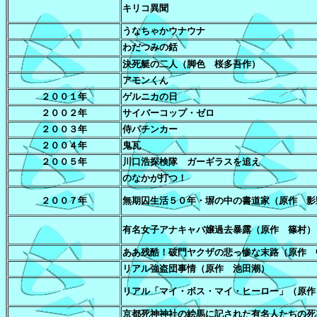
キリコ異聞
うなちゃかウナウナ
わだつみの銛
決死艇の二人（脚色 桜多吾作）
アモンくん
２００１年
ゲルニカの日
２００２年
サイバーコップ・ゼロ
２００３年
侍パチンカー
２００４年
鬼瓦
２００５年
川口浩探検隊 ガーギラスを追え
のなかが打つ！
２００７年
無期囚生活５０年・塀の中の書道家（原作 影
有名女子アナキャバ嬢過去暴露（原作 篠村）
ああ残酷！破門ヤクザの悲っ惨な末路（原作 
リアル強盗団事情（原作 池田潮）
リアル「マイ・ボス・マイ・ヒーロー」（原作
京都死神神社の絵馬に記された有名人たちの死