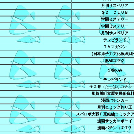
月刊サスペリア
ＳＤ ＣＬＵＢ
学園ミステリー
学園ミステリー
月刊サスペリア
テレビランド
ＴＶマガジン
（日本原子力文化振興財
麻雀ゴラク
１巻のみ
テレビランド
全２巻
（たちばなコミッ
那賀川町立歴史民俗資
漫画パチンカー
月刊コミック釣り王
スパロボ大戦Ｆ完結編コミック
漫画サッカーボーイ
漫画パチンコ７７７