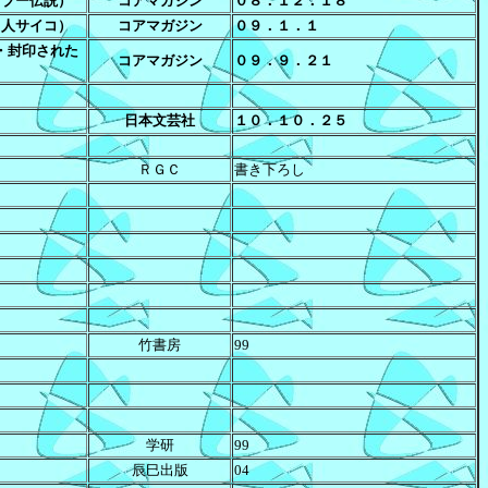
タブー伝説）
コアマガジン
０８．１２．１８
名人サイコ）
コアマガジン
０９．１．１
・封印された
コアマガジン
０９．９．２１
日本文芸社
１０．１０．２５
ＲＧＣ
書き下ろし
竹書房
99
学研
99
辰巳出版
04