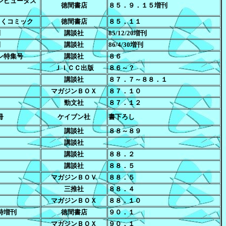
ンピュータス
徳間書店
８５．９．１５増刊
っくコミック
徳間書店
８５．１１
刊
講談社
85/12/20増刊
刊
講談社
86/4/30増刊
ン特集号
講談社
８６
ＪＩＣＣ出版
８６～？
講談社
８７．７～８８．１
マガジンＢＯＸ
８７．１０
勁文社
８７．１２
冊
ケイブン社
書下ろし
講談社
８８～８９
講談社
講談社
８８．２
講談社
８８．５
マガジンＢＯＶ
８８．５
ス
三推社
８８．４
マガジンＢＯＸ
８８．１０
時増刊
徳間書店
９０．１
マガジンＢＯＸ
９０．１