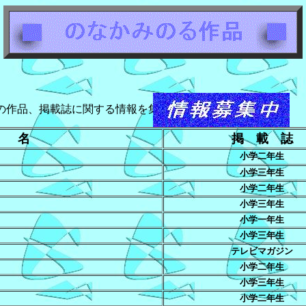
掲載誌に関する情報を集めております。メールかＢＢＳにて連
 名
掲 載 誌
小学二年生
小学三年生
小学二年生
小学三年生
小学一年生
小学三年生
テレビマガジン
小学二年生
小学三年生
小学二年生