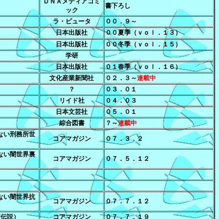
ＤＮＡメディアコミ
書下ろし
ック
ラ・ピュータ
００．９～
日本出版社
００夏季（ｖｏｌ．１３）
日本出版社
００冬季（ｖｏｌ．１５）
学研
日本出版社
０１春季（ｖｏｌ．１６）
文化産業新聞社
０２．３～
連載中
？
０３．０１
Ｓ
リイド社
０４．０３
日本文芸社
０５．０１
綜合図書
？～
連載中
ない刑務所世
コアマガジン
０７．３．２
ない闇世界裏
コアマガジン
０７．５．１２
ない闇世界抗
コアマガジン
０７．７．１２
市伝説）
コアマガジン
０７．７．１９