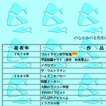
のなかみのる先生の作品、
発 表 年
作 品
１９７９年
ウルトラマン対宇宙鬼
宇宙戦艦ヤマト（原作 松本零士）
メガロマン
ザ・ウルトラマン
１９８０年
へんてこオバカー
怪獣ドンタン
大助のラジコン学校
それゆけコロット
がんばれデビルくん
ミラクルＵ坊