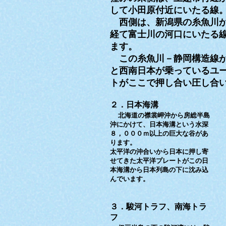
して小田原付近にいたる線
西側は、新潟県の糸魚川か
経て富士川の河口にいたる
ます。
この糸魚川－静岡構造線が
と西南日本が乗っているユ
トがここで押し合い圧し合
２．日本海溝
北海道の襟裳岬沖から房総半島
沖にかけて、日本海溝という水深
８，０００ｍ以上の巨大な谷があ
ります。
太平洋の沖合いから日本に押し寄
せてきた太平洋プレートがこの日
本海溝から日本列島の下に沈み込
んでいます。
３．駿河トラフ、南海トラ
フ