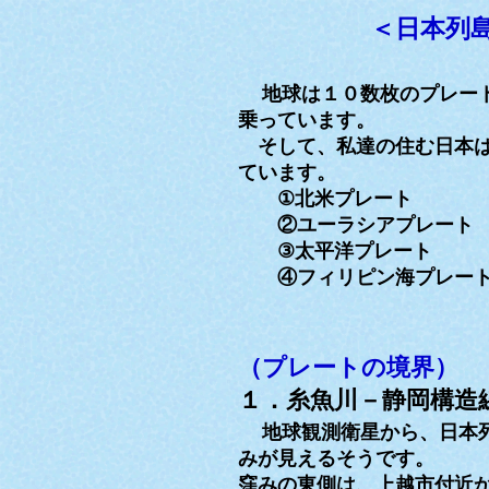
＜日本列
地球は１０数枚のプレー
乗っています。
そして、私達の住む日本は
ています。
①北米プレート
②ユーラシアプレート
③太平洋プレート
④フィリピン海プレー
（プレートの境界）
１．糸魚川－静岡構造
地球観測衛星から、日本
みが見えるそうです。
窪みの東側は、上越市付近