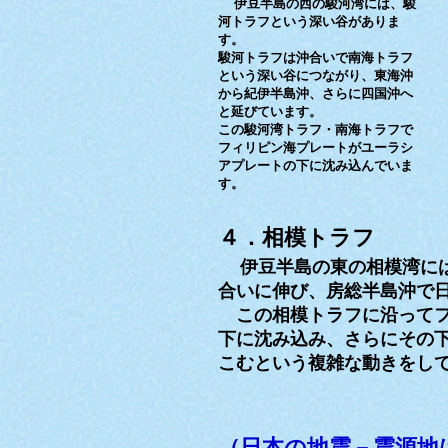
伊豆半島の西の駿河湾には、駿
河トラフという深い谷がありま
す。
駿河トラフは沖合いで南海トラフ
という深い谷につながり、東海沖
から紀伊半島沖、さらに四国沖へ
と延びています。
この駿河湾トラフ・南海トラフで
フィリピン海プレートがユーラシ
アプレートの下に沈み込んでいま
す。
４．相模トラフ
伊豆半島の東の相模湾に
合いに伸び、房総半島沖で
この相模トラフに沿ってフ
下に沈み込み、さらにその
こむという複雑な動きをし
（日本の地震－震源地