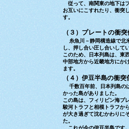
従って、南関東の地下はプ
お互いにこすれたり、衝突
す。
（３）プレートの衝突
糸魚川－静岡構造線で北
し、押し合い圧し合いして
このため、日本列島は、東
中部地方から近畿地方にか
ます。
（４）伊豆半島の衝突
千数百年前、日本列島の
かった島がありました。
この島は、フィリピン海プ
駿河トラフと相模トラフか
が大き過ぎて沈むかわりに
た。
これが今の伊豆半島です