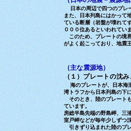
日本の周辺で四つのプレ
また、日本列島にはかって
ている断層（岩盤が壊れて
０００位あるといわれてい
このため、プレートの境界
がよく起こっており、地震
（主な震源地）
（１）プレートの沈み
海のプレートが、日本海
湾トラフから日本列島の下
そのとき、陸のプレートも
ています。
房総半島先端の野島岬、三
室戸岬などが毎年少しずつ
引きずり込まれた陸のプレ