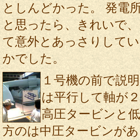
としんどかった。 発電
と思ったら、きれいで、
て意外とあっさりしてい
かでした。
１号機の前で説
は平行して軸が
高圧タービンと
方のは中圧タービンがあ