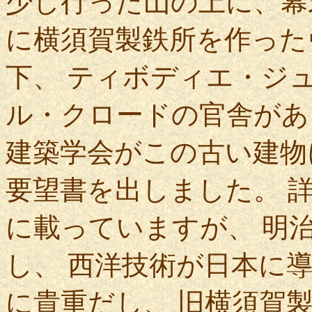
少し行った山の上に、幕
に横須賀製鉄所を作った
下、 ティボディエ・ジ
ル・クロードの官舎があ
建築学会がこの古い建物
要望書を出しました。 
に載っていますが、 明
し、 西洋技術が日本に
に貴重だし、 旧横須賀