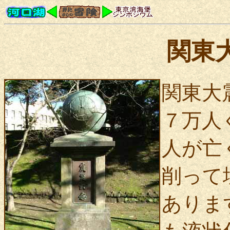
関東
関東大
７万人
人が亡
削って
ありま