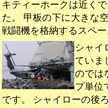
キティーホークは近くで
た。 甲板の下に大きな
戦闘機を格納するスペー
シャイ
ていま
のでは
プ単位
です。 シャイローの後