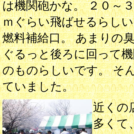
は機関砲かな。 ２０～
ｍぐらい飛ばせるらしい
燃料補給口。 あまりの
ぐるっと後ろに回って機
のものらしいです。 そ
ていました。
近くの
多くて