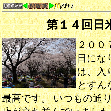
第１４回日
２００
日にな
は、入
とすん
最高です。 いつもの通