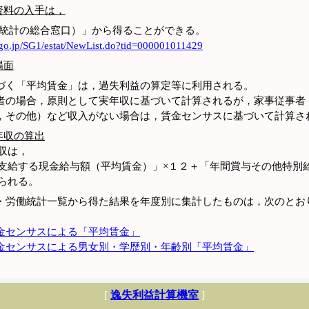
資料の入手は，
政府統計の総合窓口）」から得ることができる。
t.go.jp/SG1/estat/NewList.do?tid=000001011429
場面
く「平均賃金」は，過失利益の算定等に利用される。
の場合，原則として実年収に基づいて計算されるが，家事従事者
，その他）など収入がない場合は，賃金センサスに基づいて計算さ
年収の算出
収は，
給する現金給与額（平均賃金）」×１２＋「年間賞与その他特別
られる。
労働統計一覧から得た結果を年度別に集計したものは，次のとお
金センサスによる「平均賃金」
金センサスによる男女別・学歴別・年齢別「平均賃金」
[
逸失利益計算機室
]