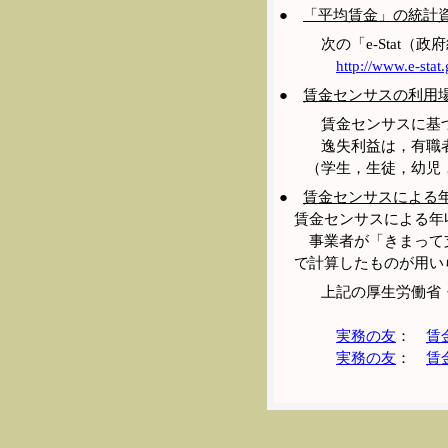
●
「平均賃金」の統計
次の「e-Stat（
http://www.e-sta
●
賃金センサスの利用
賃金センサスに基づ
逸失利益は，有職者
（学生，生徒，幼児
●
賃金センサスによる
賃金センサスによる年
事業者が「きまって支
で計算したものが用い
上記の厚生労働省・
実務の友
：
賃
実務の友
：
賃