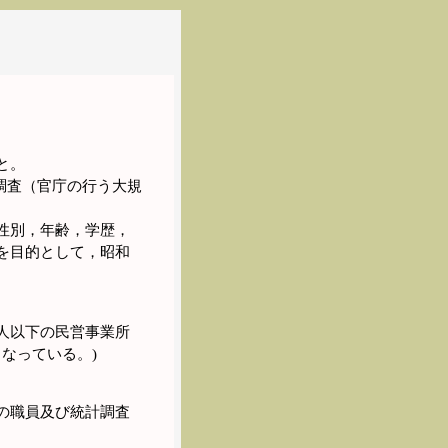
と。
調査（官庁の行う大規
性別，年齢，学歴，
を目的として，昭和
人以下の民営事業所
なっている。)
の職員及び統計調査