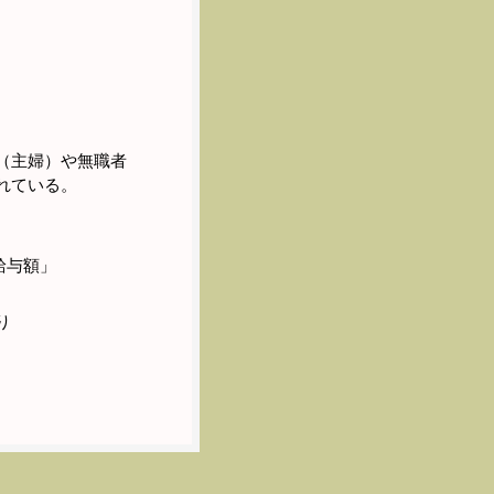
（主婦）や無職者
れている。
給与額」
り