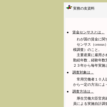
実務の友資料
●
賃金センサスとは，
わが国の賃金に関す
センサス（cens
模調査）のこと。
主要産業に雇用され
勤続年数，経験年数
２３年から毎年実施
●
調査対象は，
常用労働者１０人以
から一定の方法によっ
●
調査方法は，
厚生労働大臣官房政
員による実施自計調