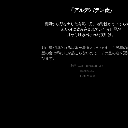
「アルデバラン食」
雲間から顔を出した有明の月。地球照がうっすら
細い月に飲み込まれていた赤い星が
月から吐き出された夜明け。
月に星が隠される現象を星食といいます。１等星の
星の食は稀にしか起こらないので、その星の名を冠
びます。
主鏡×0.75（1575mmF4.5）
ｍinolta XD
FUJI AG800