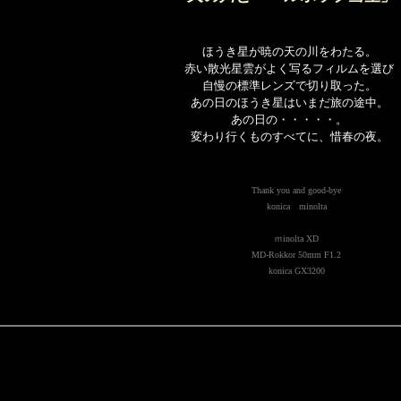
ほうき星が暁の天の川をわたる。
赤い散光星雲がよく写るフィルムを選び
自慢の標準レンズで切り取った。
あの日のほうき星はいまだ旅の途中。
あの日の・・・・・。
変わり行くものすべてに、惜春の夜。
Thank you and good-bye
konica minolta
ｍinolta XD
MD-Rokkor 50mm F1.2
konica GX3200