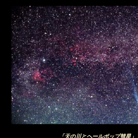
「天の川とヘールボップ彗星」