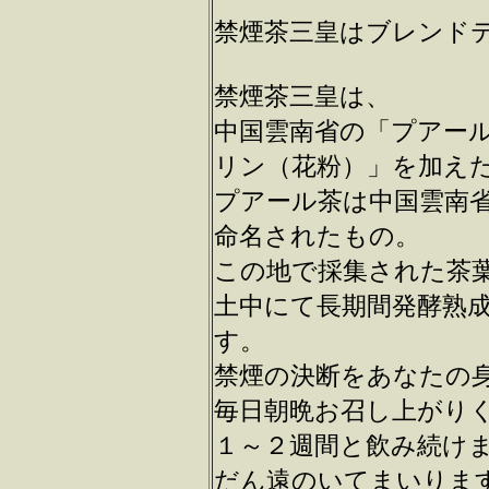
禁煙茶三皇はブレンド
禁煙茶三皇は、
中国雲南省の「プアー
リン（花粉）」を加え
プアール茶は中国雲南
命名されたもの。
この地で採集された茶
土中にて長期間発酵熟
す。
禁煙の決断をあなたの
毎日朝晩お召し上がり
１～２週間と飲み続け
だん遠のいてまいりま