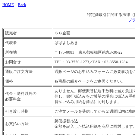
HOME
Back
特定商取引に関する法律（
プ
販売者
ＳＧ企画
代表者
ばばよしあき
所在地
〒175-0083 東京都板橋区徳丸3-30-22
お問合せ
TEL・03-3550-1273／FAX・03-3550-1284
通販ご注文方法
通販ページのお申込みフォームに必要事項を
価格
各商品の紹介ページをご参照ください。
ありません。郵便振替払込手数料は当方負担
代金・送料以外の
但し、銀行振込みをご希望の場合は振込み手
必要料金
替払い込み用紙を商品に同封します。
引き渡し時期
ご注文メールを受信してから２週間以内に郵
郵便振替払込
お支払い方法
金額を記入した払込用紙を商品に同封します