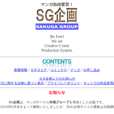
マンガ自由宣言！
Be Free!
We are
Creative Comic
Production System.
新着情報
／
ＧＲＯＵＰ
／
コミックス
／
グッズ
／
お申し込み
ＳＧ企画よりのお知らせ
取引に関する法律に基づく表示
／
プライバシーポリシー
／
ネットでの作品使用
お知らせ
SG企画
は、マンガサークル
作画グループ
を母体とした出版です。
2016年6月末をもって解散いたしましたが、当SG企画サイトの通販は当面