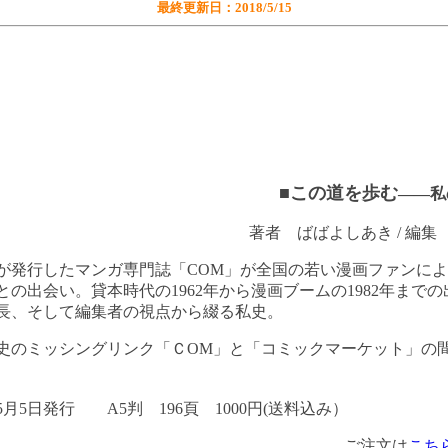
最終更新日：2018/5/15
■この道を歩む
――私
著者 ばばよしあき / 編集 
が発行したマンガ専門誌「
COM
」が全国の若い漫画ファンによ
との出会い。貸本時代の
1962
年から漫画ブームの
1982
年までの
長、そして編集者の視点から綴る私史。
史のミッシングリンク「Ｃ
OM
」と「コミックマーケット」の
年5月5日発行 A5判 196頁 1000円(送料込み）
ご注文は
こち