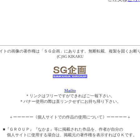
イトの画像の著作権は「ＳＧ企画」にあります。無断転載、複製を固くお断
(C)SG KIKAKU
Mailto
＊リンクはフリーですができればご一報下さい。
＊バナー使用の際は直リンクせずにお持ち帰り下さい。
＋ーーーーー《個人サイトでの作品の使用について》ーーーーー＋
■『ＧＲＯＵＰ』『なかま』等に掲載された作品を、作者が自分の
個人サイトに使用する場合は、掲載元の著作権を表示すればＯＫです。