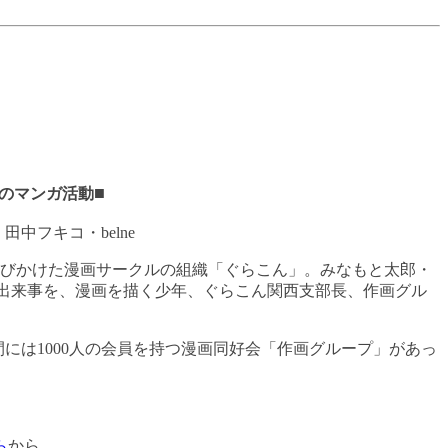
■
のマンガ活動
田中フキコ・belne
びかけた漫画サークルの組織「ぐらこん」。みなもと太郎・
出来事を、漫画を描く少年、ぐらこん関西支部長、作画グル
間には
1000
人の会員を持つ漫画同好会「作画グループ」があっ
ら
から