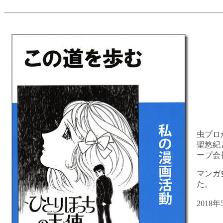
虫プロ
聖悠紀
ープ会
マンガ
た。
2018