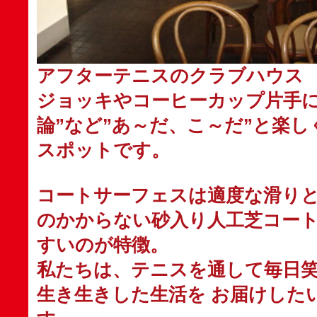
アフターテニスのクラブハウス
ジョッキやコーヒーカップ片手に
論”など”あ～だ、こ～だ”と楽
スポットです。
コートサーフェスは適度な滑り
のかからない砂入り人工芝コー
すいのが特徴。
私たちは、テニスを通して毎日
生き生きした生活を お届けした