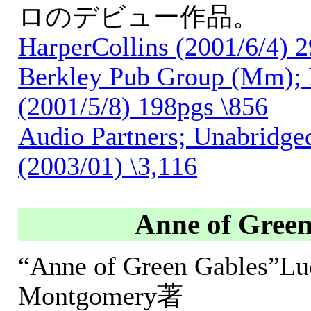
ロのデビュー作品。
HarperCollins (2001/6/4) 2
Berkley Pub Group (Mm);
(2001/5/8) 198pgs \856
Audio Partners; Unab
(2003/01) \3,116
Anne of Green
“Anne of Green Gables”L
Montgomery著