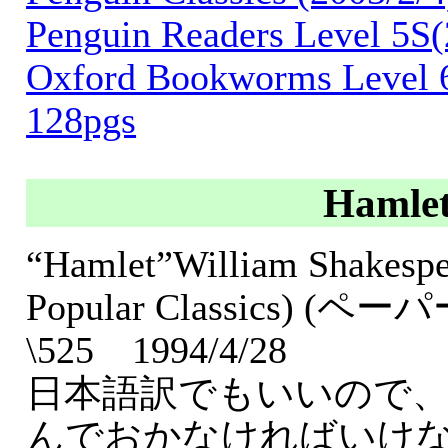
Penguin Readers Level 5S(
Oxford Bookworms Level 
128pgs
Hamle
“Hamlet”William Shakesp
Popular Classics) (
\525 1994/4/28
日本語訳でもいいので
んでおかなければいけ