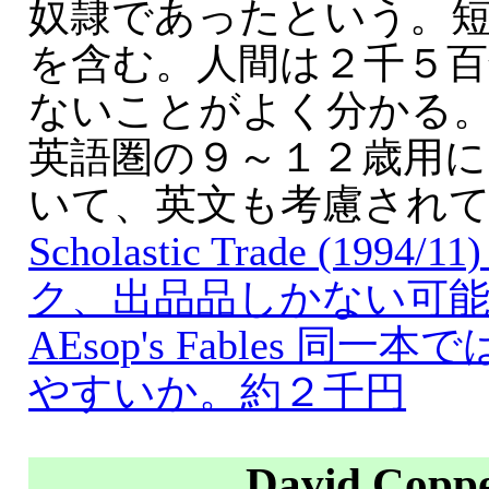
奴隷であったという。
を含む。人間は２千５
ないことがよく分かる
英語圏の９～１２歳用に
いて、英文も考慮され
Scholastic Trade (199
ク、出品品しかない可
AEsop's Fables 同
やすいか。約２千円
David Coppe