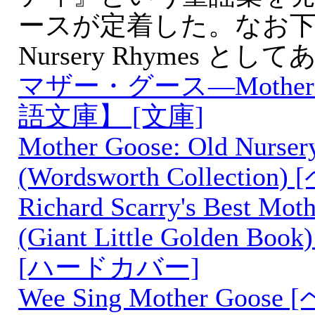
ースが定着した。なお
Nursery Rhymes 
マザー・グース―Mother 
語文庫】 [文庫]
Mother Goose: Old Nurse
(Wordsworth Collecti
Richard Scarry's Best Mot
(Giant Little Golden Book)
[ハードカバー]
Wee Sing Mother Goo