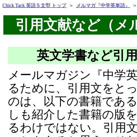
Chick Tack 英語５文型 トップ
＞
メルマガ『中学英単語』
引用文献など（メ
英文学書など引
メールマガジン『中学
るために、引用文をと
のは、以下の書籍であ
しも紹介した書籍の版
るわけではない。引用