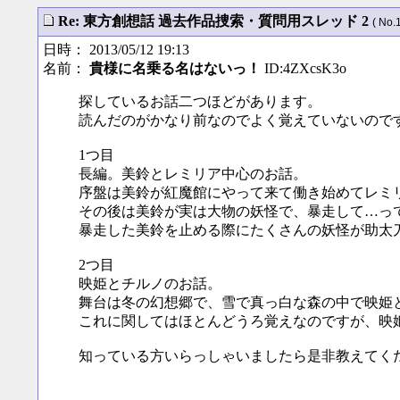
Re: 東方創想話 過去作品捜索・質問用スレッド 2
( No.
日時： 2013/05/12 19:13
名前：
貴様に名乗る名はないっ！
ID:4ZXcsK3o
探しているお話二つほどがあります。
読んだのがかなり前なのでよく覚えていないので
1つ目
長編。美鈴とレミリア中心のお話。
序盤は美鈴が紅魔館にやって来て働き始めてレミ
その後は美鈴が実は大物の妖怪で、暴走して…っ
暴走した美鈴を止める際にたくさんの妖怪が助太
2つ目
映姫とチルノのお話。
舞台は冬の幻想郷で、雪で真っ白な森の中で映姫
これに関してはほとんどうろ覚えなのですが、映
知っている方いらっしゃいましたら是非教えてく