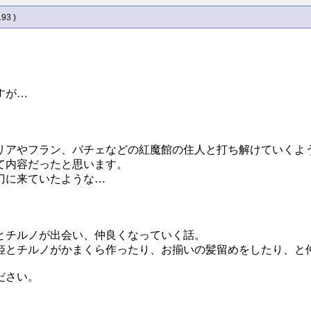
193 )
すが…
リアやフラン、パチェなどの紅魔館の住人と打ち解けていくよ
て内容だったと思います。
刀に来ていたような…
とチルノが出会い、仲良くなっていく話。
姫とチルノがかまくら作ったり、お揃いの髪留めをしたり、と
ださい。