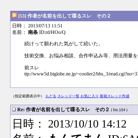
[53] 作者が名前を出して喋るスレ その２
日時： 2013/07/13 11:51
名前：
南条
ID:rd/HOo/Q
続けって願われた気がして続いた。
技術交換、お悩み相談、合作申込み等、用法用量を
前スレ
ttp://www5d.biglobe.ne.jp/~coolier2/bbs_3/read.cgi?no=3
（指定範囲表示中）
もどる
スレッド一覧
お気に入り
新規スレッド作成
Re: 作者が名前を出して喋るスレ その２
( No.104 )
日時： 2013/10/10 14:12