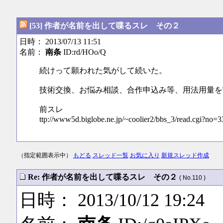
[53] 作者が名前を出して喋るスレ その２
日時： 2013/07/13 11:51
名前：
南条
ID:rd/HOo/Q
続けって願われた気がして続いた。
技術交換、お悩み相談、合作申込み等、用法用量を
前スレ
ttp://www5d.biglobe.ne.jp/~coolier2/bbs_3/read.cgi?no=3
（指定範囲表示中）
もどる
スレッド一覧
お気に入り
新規スレッド作成
Re: 作者が名前を出して喋るスレ その２
( No.110 )
日時： 2013/10/12 19:24