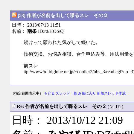
[53] 作者が名前を出して喋るスレ その２
日時： 2013/07/13 11:51
名前：
南条
ID:rd/HOo/Q
続けって願われた気がして続いた。
技術交換、お悩み相談、合作申込み等、用法用量を
前スレ
ttp://www5d.biglobe.ne.jp/~coolier2/bbs_3/read.cgi?no=3
（指定範囲表示中）
もどる
スレッド一覧
お気に入り
新規スレッド作成
Re: 作者が名前を出して喋るスレ その２
( No.111 )
日時： 2013/10/12 21:09