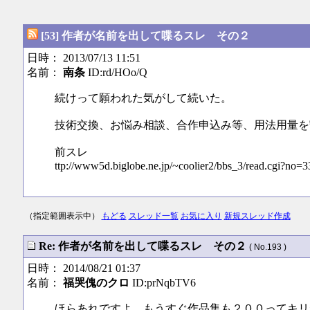
[53] 作者が名前を出して喋るスレ その２
日時： 2013/07/13 11:51
名前：
南条
ID:rd/HOo/Q
続けって願われた気がして続いた。
技術交換、お悩み相談、合作申込み等、用法用量を
前スレ
ttp://www5d.biglobe.ne.jp/~coolier2/bbs_3/read.cgi?no=3
（指定範囲表示中）
もどる
スレッド一覧
お気に入り
新規スレッド作成
Re: 作者が名前を出して喋るスレ その２
( No.193 )
日時： 2014/08/21 01:37
名前：
福哭傀のクロ
ID:prNqbTV6
ほらあれですよ。もうすぐ作品集も２００ってキリ