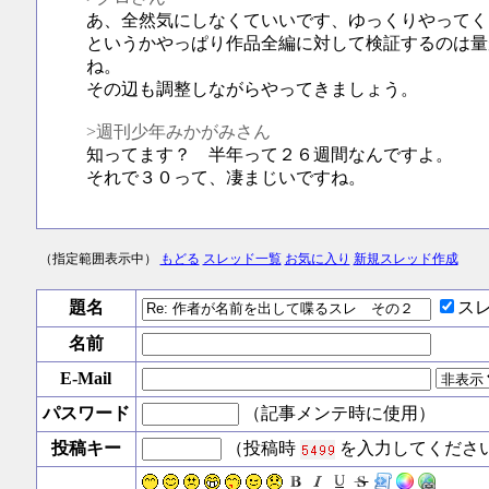
あ、全然気にしなくていいです、ゆっくりやってく
というかやっぱり作品全編に対して検証するのは量
ね。
その辺も調整しながらやってきましょう。
>週刊少年みかがみさん
知ってます？ 半年って２６週間なんですよ。
それで３０って、凄まじいですね。
（指定範囲表示中）
もどる
スレッド一覧
お気に入り
新規スレッド作成
題名
ス
名前
E-Mail
パスワード
（記事メンテ時に使用）
投稿キー
（投稿時
を入力してくださ