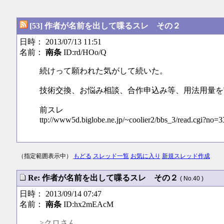
[53] 作者が名前を出して喋るスレ その２
日時： 2013/07/13 11:51
名前：
南条
ID:rd/HOo/Q
続けって願われた気がして続いた。
技術交換、お悩み相談、合作申込み等、用法用量を
前スレ
ttp://www5d.biglobe.ne.jp/~coolier2/bbs_3/read.cgi?no=3
（指定範囲表示中）
もどる
スレッド一覧
お気に入り
新規スレッド作成
Re: 作者が名前を出して喋るスレ その２
( No.40 )
日時： 2013/09/14 07:47
名前：
南条
ID:hx2mEAcM
>クロさん