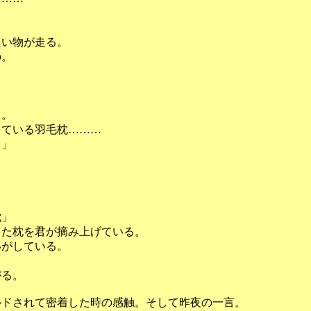
い物が走る。
の。
る。
ている羽毛枕………
て」
枕」
た枕を君が摘み上げている。
がしている。
がる。
ドされて密着した時の感触。そして昨夜の一言。