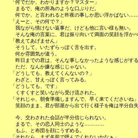
「何でだか、わかりますか？マスター」
まるで、俺の所為のような口ぶりだ。
何でか、と言われると昨夜の事しか思い浮かばない……
「えーと、その何で？」
我ながら情けない返事だ、けども他に言い様も無い。
そんな俺の言葉に、君は振り向いて満面の笑顔を浮か
「教えてあげません」
そうして、いたずらっぽく舌を出す。
何か雰囲気が違う。
昨日までの君は、そんな事しなかったような感じがす
ただ、なんか嫌な感じじゃない。
「どうしても、教えてくんないの？」
わざと、甘えっぽく言ってみる。
「どうしても、です」
くすくすと笑いながら受け流された。
「それじゃ、朝食準備しますんで、早く来てくださいね
笑顔のまま、君が部屋から出て行く様子を俺は半分自失
今、交わされた会話が半分信じられない。
まるで、その恋人同士のような…………
もふ、と布団を顔にうずめる。
「それなら、まず名前で呼んでくれないかなぁ」