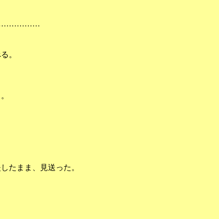
……………
べる。
る。
」
したまま、見送った。