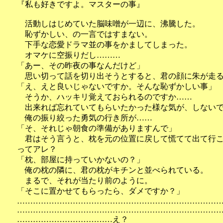
『私も好きですよ。マスターの事』
活動しはじめていた脳味噌が一辺に、沸騰した。
恥ずかしい、の一言ではすまない。
下手な恋愛ドラマ並の事をかましてしまった。
オマケに空振りだし………
「あー、その昨夜の事なんだけど」
思い切って話を切り出そうとすると、君の顔に朱が走
「え、えと良いじゃないですか。そんな恥ずかしい事」
そうか、ハッキリ覚えておられるのですか……
出来れば忘れていてもらいたかった様な気が、しないで
俺の振り絞った勇気の行き所が……
「そ、それじゃ朝食の準備がありますんで」
君はそう言うと、枕を元の位置に戻して慌てて出て行こ
ってアレ？
「枕、部屋に持っていかないの？」
俺の枕の隣に、君の枕がキチンと並べられている。
まるで、それが当たり前のように。
「そこに置かせてもらったら、ダメですか？」
…………………………………………………………………
…………………………………………………………………
………………………………え？