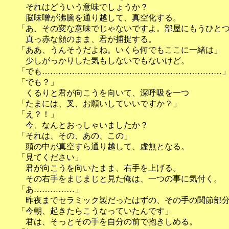
それはどういう意味でしょうか？
脳味噌が沸騰を通り越して、真空化する。
「あ、その変な意味でじゃないですよ。部屋にもうひと
真っ赤な顔のまま、君が捕捉する。
「ああ、うんそうだよね。いくら何でもここに一緒は」
少しがっかりした気もしないでもないけど。
「でも…………………………………………………………
「でも？」
くるりと君が向こうを向いて、深呼吸を一つ
「たまには、叉、お願いしていいですか？」
「え？！」
今、なんとおっしゃいましたか？
「それは、その、あの、この」
頭の中が真空すら通り越して、虚無となる。
「見てください」
君が向こうを向いたまま、右手を上げる。
その右手をまじまじと見た俺は、一つの事に気付く。
「あ……………」
昨夜までセラミック製だったはずの、その手の関節部分
「今朝、起きたらこうなっていたんです」
君は、そっとその手を自分の前で抱きしめる。