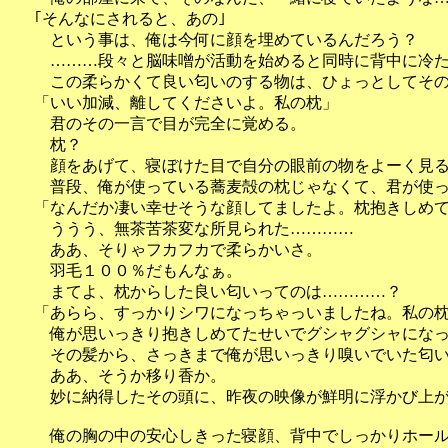
｢そんなにされると、あの｣
という事は、俺は今何に顔を埋めているんだろう？
………段々と脳味噌が活動を始めると同時に背中に冷た
この柔らかくて良い匂いのする物は、ひょっとしてそ
「いい加減、離してくださいよ。私の枕」
君のその一言で目が完全に覚める。
枕？
顔をあげて、寝ぼけた目で自分の眼前の物をよーく見
普段、俺が使っている蕎麦殻の枕じゃなくて、君が使っ
「なんだか凄い幸せそうな顔してましたよ。枕抱きしめ
ううう、無茶苦茶変な所見られた…………
ああ、そりゃフカフカで柔らかいさ。
羽毛１００％だもんなぁ。
まてよ、枕からした良い匂いってのは…………？
「あらら、すっかりシワになっちゃっいましたね。私の
俺が思いっきり抱きしめてたせいでグシャグシャになっ
その髪から、さっきまで俺が思いっきり嗅いでいた匂い
ああ、そうか移り香か。
妙に納得したその頭に、昨夜の映像が鮮明に浮かび上
俺の胸の中の安心しきった寝顔、背中でしっかりホール