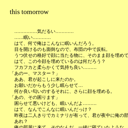
this tomorrow
……………気だるい…………
……眠い…………
はて、何で俺はこんなに眠いんだろう。
目を開けるのも面倒なので、布団の中で反転。
うつ伏せの格好で顔に当たる物に、そのまま顔を埋めて
はて、この今顔を埋めているのは何だろう？
フカフカと柔らかくて気持ち良い………
「あのー、マスター？」
ああ、君が起こしに来たのか。
お願いだからもう少し眠らせて…
何か良い匂いのするそれに、さらに顔を埋める。
「あの、その困ります」
困らせて悪いけども、眠いんだよ………
はて、なんでこんなに眠いんだっけ？
昨夜は二人きりでカミナリが有って、君が夜中に俺の部
あれ？
俺の部屋に来て、そのなんだ、一緒に寝ていたような