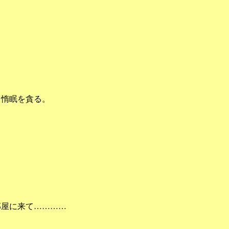
惰眠を貪る。
屋に来て…………
………