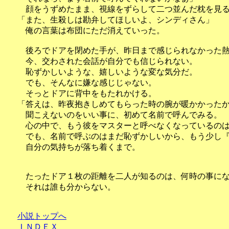
顔をうずめたまま、視線をずらして二つ並んだ枕を見
「また、生殺しは勘弁してほしいよ、シンディさん」
俺の言葉は布団にただ消えていった。
後ろでドアを閉めた手が、昨日まで感じられなかった熱
今、交わされた会話が自分でも信じられない。
恥ずかしいような、嬉しいような変な気分だ。
でも、そんなに嫌な感じじゃない。
そっとドアに背中をもたれかける。
「答えは、昨夜抱きしめてもらった時の腕が暖かかった
聞こえないのをいい事に、初めて名前で呼んでみる。
心の中で、もう彼をマスターと呼べなくなっているのは
でも、名前で呼ぶのはまだ恥ずかしいから、もう少し『
自分の気持ちが落ち着くまで。
たったドア１枚の距離を二人が知るのは、何時の事にな
それは誰も分からない。
小説トップへ
ＩＮＤＥＸ