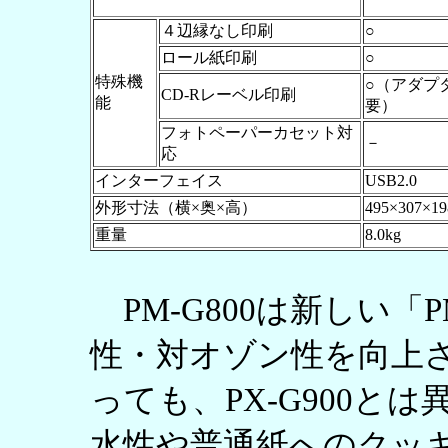
４辺縁なし印刷
○
ロール紙印刷
○
特殊機
○（アダプ
CD-Rレーベル印刷
能
要）
フォトペーパーカセット対
－
応
インターフェイス
USB2.0
外形寸法（横×奥×高）
495×307×1
重量
8.0kg
PM-G800は新しい「
性・対オゾン性を向上
っても、PX-G900と
水性や普通紙へのクッ