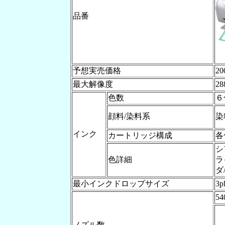
品番
予想実売価格
20
最大解像度
28
色数
６
顔料/染料系
染
インク
カートリッジ構成
各
シ
色詳細
ラ
ダ
最小インクドロップサイズ
3p
5
ノズル数