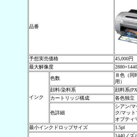
品番
予想実売価格
45,000円
最大解像度
2880×1440
８色（同
色数
用）
顔料/染料系
顔料系(P
インク
カートリッジ構成
各色独立
シアン/マ
色詳細
ク/マット
オプティ
最小インクドロップサイズ
1.5pl
1440ノズ