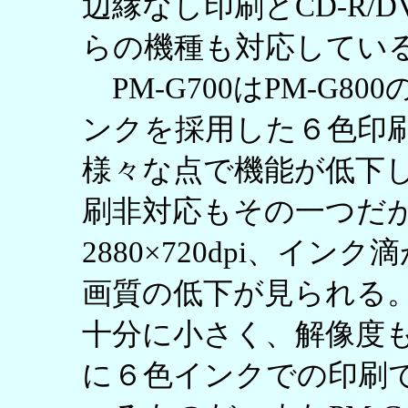
辺縁なし印刷とCD-R/
らの機種も対応してい
PM-G700はPM-G8
ンクを採用した６色印
様々な点で機能が低下
刷非対応もその一つだ
2880×720dpi、イ
画質の低下が見られる。
十分に小さく、解像度
に６色インクでの印刷