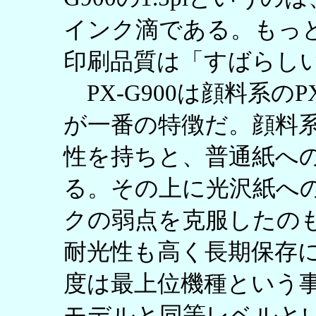
インク滴である。もっ
印刷品質は「すばらし
PX-G900は顔料系の
が一番の特徴だ。顔料
性を持ちと、普通紙へ
る。その上に光沢紙へ
クの弱点を克服したの
耐光性も高く長期保存
度は最上位機種という
モデルと同等レベルという事