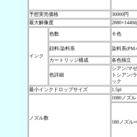
予想実売価格
30000円
最大解像度
2880×1440d
色数
６色
顔料/染料系
染料系(PM
インク
カートリッジ構成
各色独立
シアン/マゼ
色詳細
トシアン/
ック
最小インクドロップサイズ
1.5pl
1080ノズル
ノズル数
180ノズル×