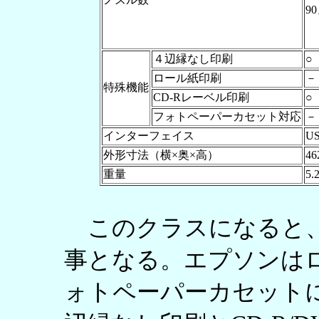
9
４辺縁なし印刷
○
ロール紙印刷
－
特殊機能
CD-Rレーベル印刷
○
フォトペーパーカセット対応
－
インターフェイス
U
外形寸法（横×奥×高）
46
重量
5.
このクラスになると、
事となる。エプソンは
ォトペーパーカセット