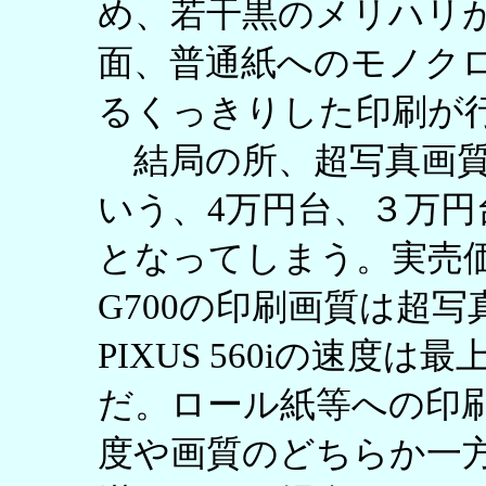
め、若干黒のメリハリ
面、普通紙へのモノク
るくっきりした印刷が
結局の所、超写真画質
いう、4万円台、３万
となってしまう。実売価
G700の印刷画質は超
PIXUS 560iの速度
だ。ロール紙等への印
度や画質のどちらか一