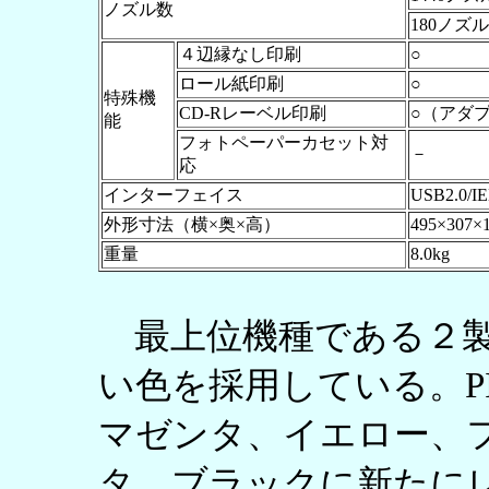
ノズル数
180ノズル
４辺縁なし印刷
○
ロール紙印刷
○
特殊機
CD-Rレーベル印刷
○（アダ
能
フォトペーパーカセット対
－
応
インターフェイス
USB2.0/I
外形寸法（横×奥×高）
495×307×
重量
8.0kg
最上位機種である２製
い色を採用している。PIX
マゼンタ、イエロー、
タ、ブラックに新たに