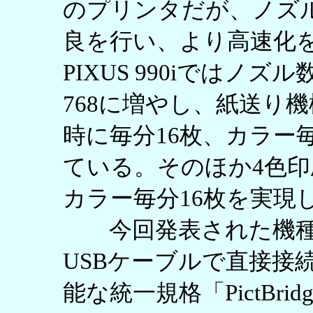
のプリンタだが、ノズ
良を行い、より高速化
PIXUS 990iではノズル数
768に増やし、紙送り
時に毎分16枚、カラー
ている。そのほか4色印
カラー毎分16枚を実現
今回発表された機種
USBケーブルで直接接
能な統一規格「PictBr