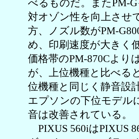
べるものだ。またPM-
対オゾン性を向上させ
方、ノズル数がPM-G8
め、印刷速度が大きく
価格帯のPM-870Cよ
が、上位機種と比べる
位機種と同じく静音設
エプソンの下位モデル
音は改善されている。
PIXUS 560iはPIX