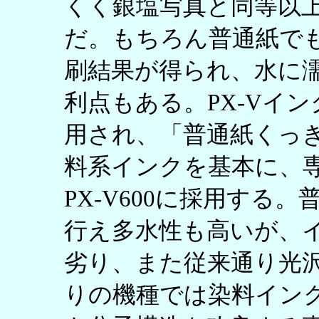
くく銀塩写真と同等以
だ。もちろん普通紙で
刷結果が得られ、水に
利点もある。PX-Vイン
用され、「普通紙くっ
料系インクを基本に、
PX-V600に採用する
行え多水性も高いが、
劣り、また従来通り光
りの機種では染料インク