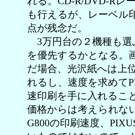
れる。CD-R/DVD-
も行えるが、レーベル
点が残念だ。
3万円台の２機種も選
を優先するかとなる。画質
だ場合、光沢紙へは上
れるし、速度を求めてPI
速印刷を手に入れるこ
価格からは考えられない
G800の印刷速度、PIX