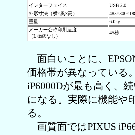
インターフェイス
USB 2.0
外形寸法（横×奥×高）
483×300×1
重量
6.0kg
メーカー公称印刷速度
45秒
（L版縁なし）
面白いことに、EPSO
価格帯が異なっている。
iP6000Dが最も高く、続い
になる。実際に機能や
る。
画質面ではPIXUS iP