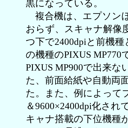
黒になっている。
複合機は、エプソンほ
おらず、スキャナ解像度は
つ下で2400dpiと前
の機種のPIXUS MP7
PIXUS MP900で
た、前面給紙や自動両
た。また、例によってプ
＆9600×2400dpi化さ
キャナ搭載の下位機種