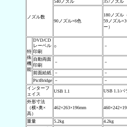
540ノズル
357ノズル
180ノズル
ノズル数
90ノズル×6色
59ノズル×
ー）
DVD/CD
レーベル
－
○
特
印刷
殊
自動両面
－
－
機
印刷
能
前面給紙
－
－
PictBridge
－
－
インターフ
USB 1.1/
USB 1.1
ェイス
外形寸法
（横×奥×
462×263×196mm
460×242×1
高）
重量
5.2kg
4.2kg