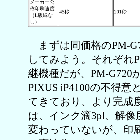
メーカー公
称印刷速度
45秒
201秒
（L版縁な
し）
まずは同価格のPM-G730
してみよう。それぞれPM-G
継機種だが、PM-G72
PIXUS iP4100の
てきており、より完成度が
は、インク滴3pl、解像度5
変わっていないが、印刷