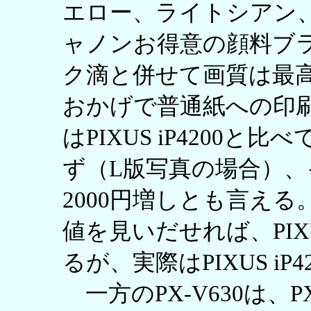
エロー、ライトシアン
ャノンお得意の顔料ブラ
ク滴と併せて画質は最
おかげで普通紙への印
はPIXUS iP4200
ず（L版写真の場合）、
2000円増しとも言える
値を見いだせれば、PIXU
るが、実際はPIXUS i
一方のPX-V630は、