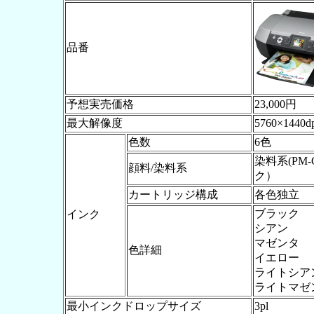
品番
予想実売価格
23,000円
最大解像度
5760×1440d
色数
6色
染料系(PM
顔料/染料系
ク）
カートリッジ構成
各色独立
ブラック
インク
シアン
マゼンタ
色詳細
イエロー
ライトシア
ライトマゼ
最小インクドロップサイズ
3pl