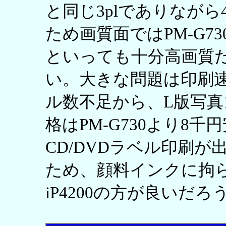
と同じ3plでありなが
ため画質面ではPM-G7
といっても十分高画質
い。大きな問題は印刷
ル数不足から、L版写真
格はPM-G730より8
CD/DVDラベル印刷
ため、顔料インクに拘らない
iP4200の方が良いだろ