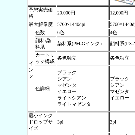
予想実売価
20,000円
12,000円
格
最大解像度
5760×1440dpi
5760×1440d
色数
6色
4色
顔料/染
染料系(PM-Gインク）
顔料系(PX
料系
カートリ
各色独立
各色独立
ッジ構成
イ
ン
ブラック
ク
シアン
ブラック
マゼンタ
シアン
色詳細
イエロー
マゼンタ
ライトシアン
イエロー
ライトマゼンタ
最小インク
ドロップサ
3pl
3pl
イズ