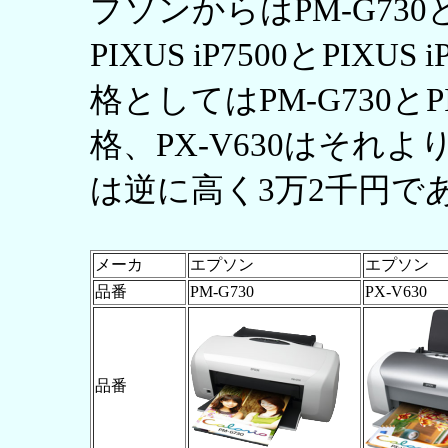
プソンからはPM-G730
PIXUS iP7500とPIX
格としてはPM-G730とPI
格、PX-V630はそれより安
は逆に高く3万2千円で
メーカ
エプソン
エプソン
品番
PM-G730
PX-V630
品番