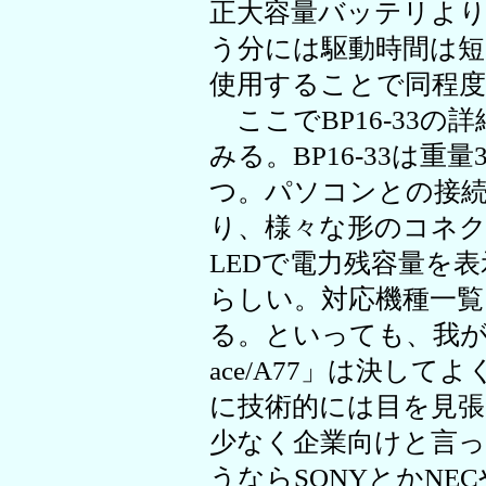
正大容量バッテリよ
う分には駆動時間は
使用することで同程
ここでBP16-33の
みる。BP16-33は重量
つ。パソコンとの接
り、様々な形のコネ
LEDで電力残容量を
らしい。対応機種一
る。といっても、我が家の
ace/A77」は決し
に技術的には目を見
少なく企業向けと言
うならSONYとかN