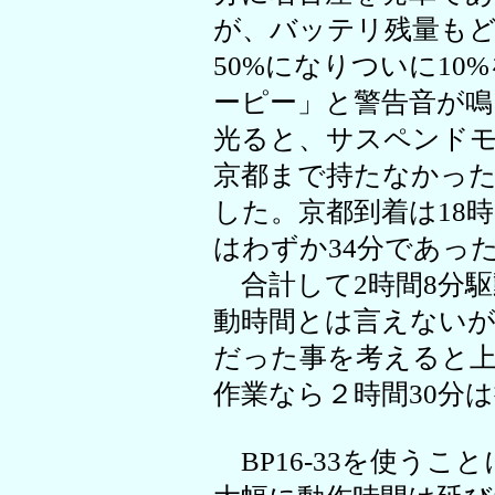
が、バッテリ残量もど
50%になりついに1
ーピー」と警告音が鳴
光ると、サスペンド
京都まで持たなかった
した。京都到着は18
はわずか34分であっ
合計して2時間8分駆
動時間とは言えないが
だった事を考えると
作業なら２時間30分
BP16-33を使う