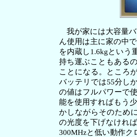
我が家には大容量バ
ん使用は主に家の中で
を内蔵し1.6kgとい
持ち運ぶこともある
ことになる。ところ
バッテリでは55分し
の値はフルパワーで
能を使用すればもう
かしながらそのために
の光度を下げなけれ
300MHzと低い動作ク