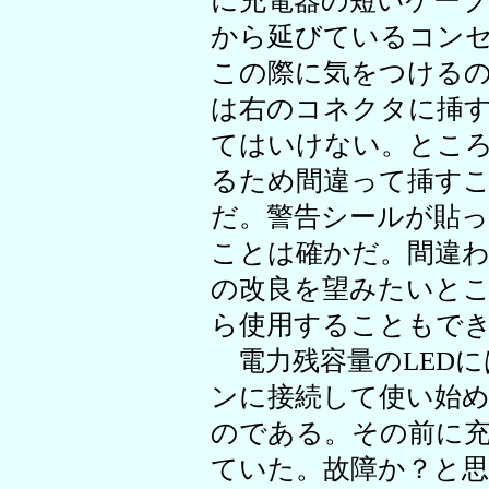
に充電器の短いケー
から延びているコン
この際に気をつける
は右のコネクタに挿
てはいけない。とこ
るため間違って挿す
だ。警告シールが貼
ことは確かだ。間違
の改良を望みたいと
ら使用することもで
電力残容量のLEDに
ンに接続して使い始め
のである。その前に
ていた。故障か？と