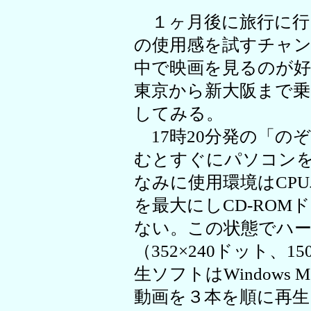
１ヶ月後に旅行に行
の使用感を試すチャ
中で映画を見るのが
東京から新大阪まで
してみる。
17時20分発の「の
むとすぐにパソコン
なみに使用環境はCPU
を最大にしCD-RO
ない。この状態でハー
（352×240ドット、1
生ソフトはWindows Me
動画を３本を順に再生し