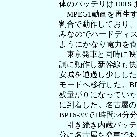
体のバッテリは100
MPEG1動画を再生
割合で動作しており
みなのでハードディ
ようにかなり電力を
東京発車と同時に映
調に動作し新幹線も快
安城を通過し少しし
モードへ移行した。BP
残量が０になっていた
に到着した。名古屋の
BP16-33で1時間3
引き続き内蔵バッテリ
分に名古屋を発車であ