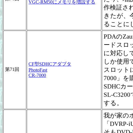
VGC-RM50にメモリを増設する
作検証さ
きたが、
ることに
PDAのZa
ードスロ
に対応し
しか使用
CF型SDHCアダプタ
スロット
第71回
PhotoFast
CR-7000
7000」
SDHCカ
SL-C3
する。
我が家の
「DVRP
そもDVD