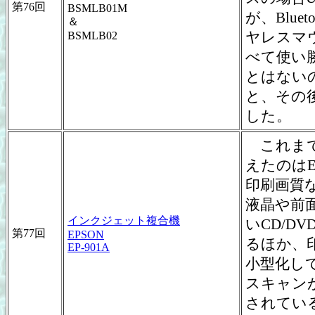
第76回
BSMLB01M
が、Blu
＆
ヤレスマ
BSMLB02
べて使い
とはないの
と、その後
した。
これまで使
えたのはE
印刷画質
液晶や前
インクジェット複合機
いCD/D
第77回
EPSON
るほか、
EP-901A
小型化し
スキャンが
されてい