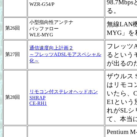
98.7M
WZR-G54/P
る。
小型指向性アンテナ
無線LAN
第26回
バッファロー
MYG」
WLE-MYG
フレッツA
通信速度向上計画２
るという
第27回
～フレッツADSLモアスペシャル
化～
が出るの
ザウルス 
はリモコ
リモコン付ステレオヘッドホン
いたら、C
第28回
SHRAP
E1とい
CE-RH1
れがSL
て、本当
Pentium M