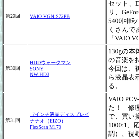
セット、D
リ、GeForce
第29回
VAIO VGN-S72PB
5400
くさんであ
「VAIO
130gの
の音楽を
HDDウォークマン
今回は、初
第30回
SONY
NW-HD3
ら液晶表
る。
VAIO P
た！ 修
17インチ液晶ディスプレイ
で、買い
第31回
ナナオ（EIZO）
1000:1
FlexScan M170
調）、視野