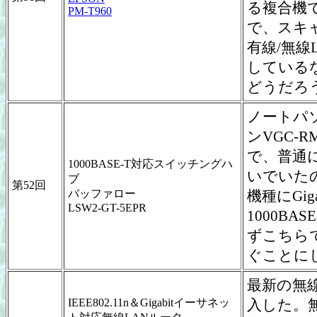
る複合機
PM-T960
で、スキャ
有線/無線
している
どうだろ
ノートパソ
ンVGC-
で、普通に
1000BASE-T対応スイッチングハ
いでいた
ブ
第52回
バッファロー
機種にGig
LSW2-GT-5EPR
1000B
ずこちら
ぐことに
最新の無線L
IEEE802.11n＆Gigabitイーサネッ
入した。無線