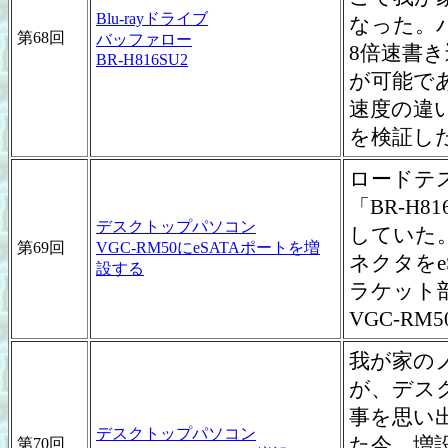
Blu-rayドライブ
なった。バ
第68回
バッファロー
8倍速書き
BR-H816SU2
が可能で
速度の違
を検証し
ロードテス
「BR-H
デスクトップパソコン
していた。
第69回
VGC-RM50にeSATAポートを増
ネクタをe
設する
ラケット
VGC-R
我が家の
が、デスク
事を思い
デスクトップパソコン
た今、増
第70回