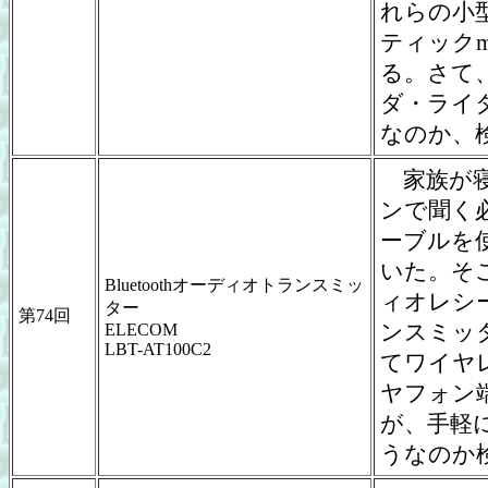
れらの小型
ティックm
る。さて
ダ・ライ
なのか、
家族が寝
ンで聞く
ーブルを
いた。そこ
Bluetoothオーディオトランスミッ
ィオレシ
ター
第74回
ンスミッタ
ELECOM
LBT-AT100C2
てワイヤ
ヤフォン
が、手軽
うなのか