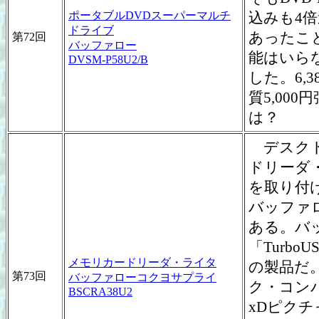
ポータブルDVDスーパーマルチ
込みも4
ドライブ
あったこ
第72回
バッファロー
能はいらな
DVSM-P58U2/B
した。6,
質5,00
は？
デスクト
ドリーダ
を取り付
バッファロ
ある。バ
「Turb
メモリカードリーダ・ライタ
の製品だ
第73回
バッファローコクヨサプライ
ク・コン
BSCRA38U2
xDピク