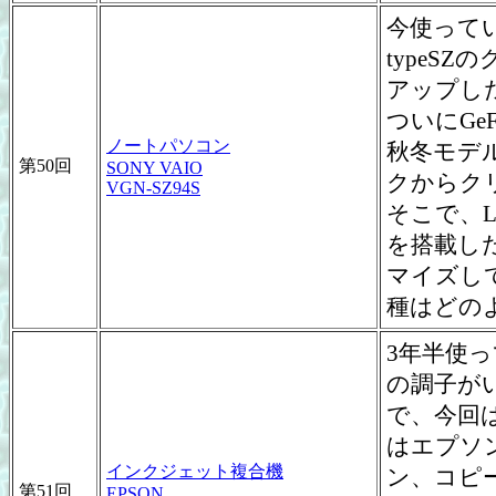
今使っている
typeSZ
アップし
ついにGeF
ノートパソコン
秋冬モデ
第50回
SONY VAIO
クからク
VGN-SZ94S
そこで、
を搭載した
マイズして
種はどの
3年半使っ
の調子が
で、今回
はエプソン
インクジェット複合機
ン、コピ
第51回
EPSON