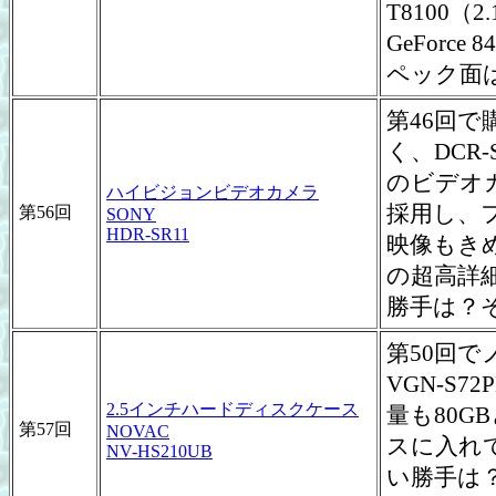
T8100（
GeForc
ペック面
第46回で
く、DCR
のビデオカ
ハイビジョンビデオカメラ
採用し、フ
第56回
SONY
HDR-SR11
映像もきめ
の超高詳
勝手は？
第50回
VGN-S
2.5インチハードディスクケース
量も80
第57回
NOVAC
スに入れて
NV-HS210UB
い勝手は