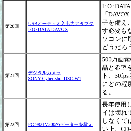
I･O･D
「DAV
子を備え
USBオーディオ入出力アダプタ
第20回
I･O･DATA DAVOX
す必要も
ソコンに
どうだろ
500万画
晶と希望を
デジタルカメラ
ト、30f
第21回
SONY Cyber-shot DSC-W1
にどの程
る。
長年使用し
イは壊れ
しなくて
第22回
PC-9821V200のデーターを救え
い上、C