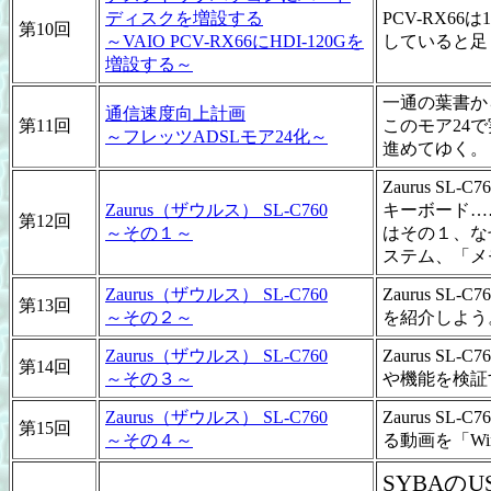
ディスクを増設する
PCV-RX6
第10回
～VAIO PCV-RX66にHDI-120Gを
していると足
増設する～
一通の葉書から
通信速度向上計画
第11回
このモア24
～フレッツADSLモア24化～
進めてゆく。
Zaurus 
Zaurus（ザウルス） SL-C760
キーボード…
第12回
～その１～
はその１、な
ステム、「メ
Zaurus（ザウルス） SL-C760
Zaurus 
第13回
～その２～
を紹介しよう
Zaurus（ザウルス） SL-C760
Zaurus 
第14回
～その３～
や機能を検証
Zaurus（ザウルス） SL-C760
Zaurus SL
第15回
～その４～
る動画を「Wi
SYBAの