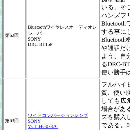
いる。そ
ハンズフ
Bluet
Bluetoothワイヤレスオーディオレ
する事にし
シーバー
第62回
Bluet
SONY
DRC-BT15P
や通話だ
よう、自
るDRC-B
使い勝手
フルハイビ
質、使い
しても広
場合があ
ワイドコンバージョンレンズ
ズを購入
第63回
SONY
である。0
VCL-HG0737C