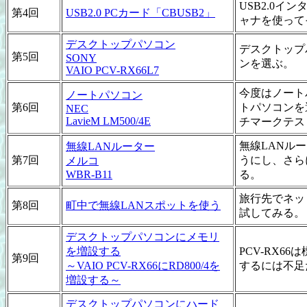
USB2.0イ
第4回
USB2.0 PCカード「CBUSB2」
ャナを使って
デスクトップパソコン
デスクトップ
第5回
SONY
ンを選ぶ。
VAIO PCV-RX66L7
今度はノート
ノートパソコン
第6回
トパソコンを
NEC
LavieM LM500/4E
チマークテス
無線LANル
無線LANルーター
第7回
うにし、さら
メルコ
WBR-B11
る。
旅行先でネッ
第8回
町中で無線LANスポットを使う
試してみる。
デスクトップパソコンにメモリ
を増設する
PCV-RX6
第9回
～VAIO PCV-RX66にRD800/4を
するには不足
増設する～
デスクトップパソコンにハード