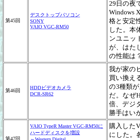
29日の夜で
Windo
デスクトップパソコン
格と安定性を
第45回
SONY
VAIO VGC-RM50
した。本
ンユニッ
が、はたし
の性能は
我が家の
買い換える
の3種類が
HDDビデオカメラ
第46回
DCR-SR62
だ。なぜ
倍、デジ
勝手はい
購入したV
VAIO TypeR Master VGC-RM50に
ハードディスクを増設
にした。各
第47回
～Western Digital