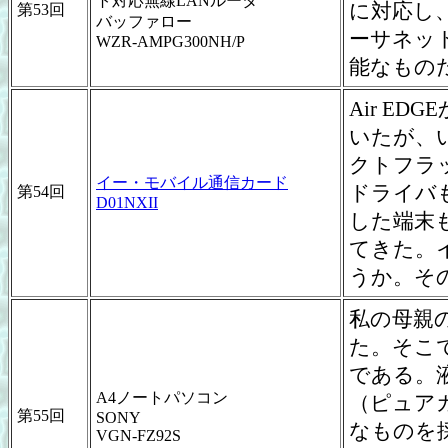
ト対応無線LANルータ
に対応し、有
第53回
バッファロー
ーサネット
WZR-AMPG300NH/P
能なもの
Air E
いたが、
クトフラ
イー・モバイル通信カード
ドライバも
第54回
D01NXII
した端末
てきた。
うか。そ
私の母親
た。そこで
である。
A4ノートパソコン
（ピュア
第55回
SONY
なものを採用
VGN-FZ92S