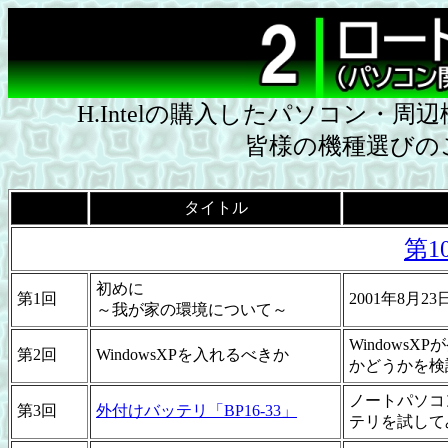
H.Intelの購入したパソコン・
皆様の機種選びの
タイトル
第1
初めに
第1回
2001年8月
～我が家の環境について～
Window
第2回
WindowsXPを入れるべきか
かどうかを検
ノートパソコ
第3回
外付けバッテリ「BP16-33」
テリを試して