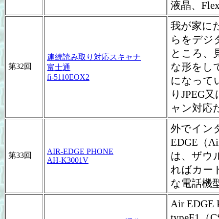
液晶、Fle
我が家に
らをデジ
ところ、
連続読み取り対応スキャナ
な形をし
第32回
富士通
fi-5110EOX2
になって
りJPEG
ャン対応
外でインタ
EDGE（
AIR-EDGE PHONE
は、ザウ
第33回
AH-K3001V
ればカー
な電話機型
Air ED
typeF1