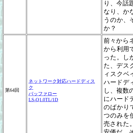
り、今話
なり、か
うのか、
か？
前々から
から利用
った。し
た、デスク
ィスクベ
ネットワーク対応ハードディス
ハードデ
ク
し、複数
第64回
バッファロー
にハード
LS-Q1.0TL/1D
のばかり
つのみを
売された。
安価だ。