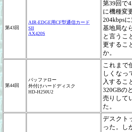
第39回で4
に機種変更
204kb
AIR-EDGE用CF型通信カード
基地局な
第43回
SII
AX420S
と言うこ
更するこ
か。
これまで
しくなっ
バッファロー
入すること
第44回
外付けハードディスク
320GB
HD-H250U2
売りしてい
た。
デスクト
った。しかも