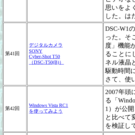
思いをよく
した。は
DSC-W
った。そ
度」機能
デジタルカメラ
SONY
ることに
第41回
Cyber-Shot T50
ネル液晶
（DSC-T50(B)）
駆動時間に優
さて、使
2007年頭
る「Window
Windows Vista RC1
1）が公
第42回
を使ってみよう
と比べて
を検証し