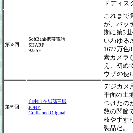
ドディス
これまで第
が、バッ
期に第3世
SoftBank携帯電話
いわゆる
第58回
SHARP
1677万色
923SH
素カメラ
え、初め
ウザの使
デジカメ
平面の土
自由自在脚部三脚
つけたのがG
第59回
JOBY
数の関節
Gorillapod Original
枝や手す
製品だ。