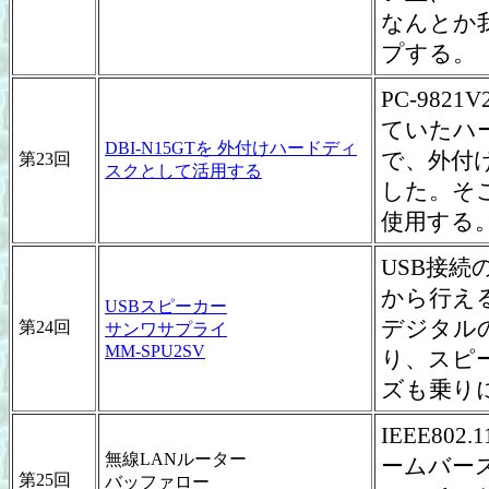
なんとか
プする。
PC-98
ていたハー
DBI-N15GTを 外付けハードディ
で、外付
第23回
スクとして活用する
した。そこ
使用する
USB接続
から行え
USBスピーカー
デジタル
第24回
サンワサプライ
MM-SPU2SV
り、スピ
ズも乗り
IEEE8
無線LANルーター
ームバー
第25回
バッファロー