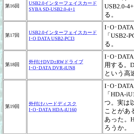
USB2.0インターフェイスカード
USB2.0
第16回
SYBA SD-USB2.0-4+1
る。
I･O･DA
USB2.0インターフェイスカード
「USB2-
第17回
I･O DATA USB2-PCI3
る。
I･O･DA
外付けDVD±RWドライブ
用する。DV
第18回
I･O･DATA DVR-iUN8
という高
I･O･D
「HDA-
つ。実は
外付けハードディスク
第19回
I･O･DATA HDA-iU160
ことがあ
あった。H
ろうか。