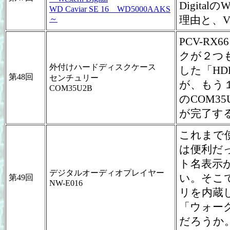
Digital
WD Caviar SE 16 WD5000AAKS
理由と、V
～
PCV-R
クが２つ
外付けハードディスクケース
した「HD
第48回
センチュリー
が、もう
COM35U2B
のCOM3
が完了す
これまで使
は便利だ
ト名表示
デジタルオーディオプレイヤー
い。そこで
第49回
NW-E016
リを内蔵し
「ウォー
だろうか