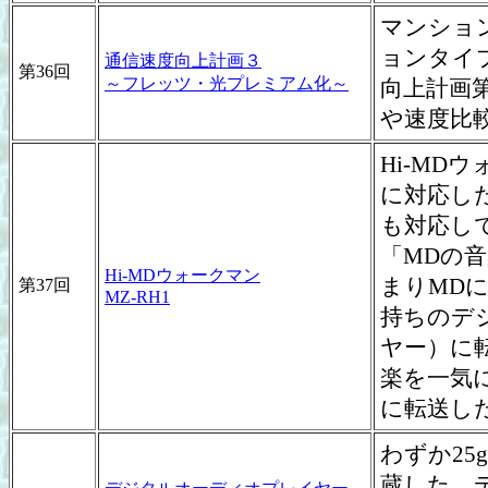
マンショ
ョンタイ
通信速度向上計画３
第36回
～フレッツ・光プレミアム化～
向上計画
や速度比
Hi-MDウ
に対応し
も対応し
「MDの
Hi-MDウォークマン
まりMD
第37回
MZ-RH1
持ちのデ
ヤー）に
楽を一気に
に転送し
わずか25
蔵した、