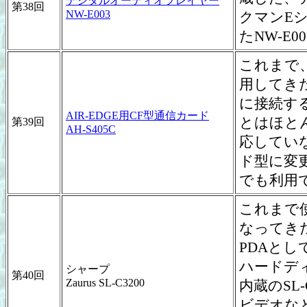
デジタルオーディオプレイヤー
第38回
NW-E003
クマンE
たNW-E
これまで、A
用してき
に接続す
AIR-EDGE用CF型通信カード
とはほと
第39回
AH-S405C
応してい
ド型に変
でも利用で
これまで使
なってき
PDAと
ハードディ
シャープ
第40回
Zaurus SL-C3200
内蔵のSL
ビデオな