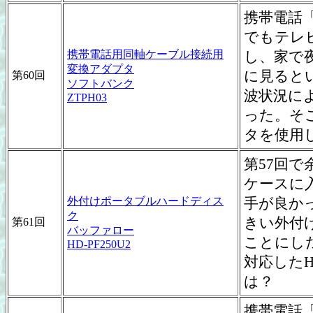
携帯電話「
でもテレ
携帯電話用同軸ケーブル接続用
し、家で
変換アダプタ
に見ると
第60回
ソフトバンク
波状況に
ZTPH03
った。そ
タを使用
第57回で
ケースに
外付けポータブルハードディス
手が良か
ク
きい外付
第61回
バッファロー
ことにした
HD-PF250U2
対応したH
は？
携帯電話「9