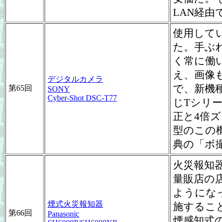
LAN経
使用してい
た。手ぶ
く常に働
え、画像
デジタルカメラ
で、新機種
第65回
SONY
Cyber-Shot DSC-T77
じTシリー
正と4倍ズ
型のこの
典の「ボ
火災報知
量販店の
ようにな
煙式火災報知器
施するこ
第66回
Panasonic
煙感知式