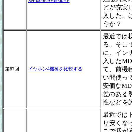
SH6000P/SH6000YP
どが充実し
入した。
うか？
最近では
る。そこで
に、イン
入したMDR
て、前機種
第67回
イヤホン4機種を比較する
い間使って
安価なMD
差のある
性などを
最近では
り安くな
こで我が家