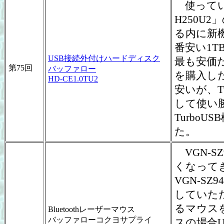
使ってい
H250U
る内に新
番安い1
USB接続外付けハードディスク
最も安価だ
第75回
バッファロー
を購入した
HD-CE1.0TU2
安いが、T
して使い
Turbo
た。
VGN-S
くなって
VGN-S
していたた
るマウス
Bluetoothレーザーマウス
バッファローコクヨサプライ
スの場合