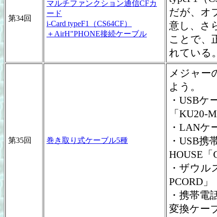
マルチファンクション通信CFカ
だが、オプ
ード
第34回
i-Card typeF1（CS64CF）
意し、さ
＋AirH"PHONE接続ケーブル
ことで、正
れている
メジャー
よう。
・USBケ
「KU20-
・LANケ
・USB携
第35回
巻き取り式ケーブル5種
HOUSE「G
・ザウルス
PCORD」
・携帯電
変換ケーブ