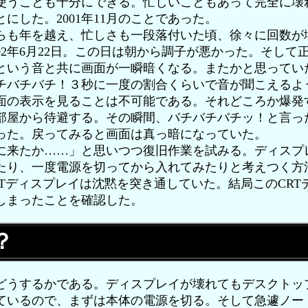
使うことも十分にできる。忙しいこともあって完全に壊
にした。2001年11月のことであった。
も年を越え、忙しさも一段落付いた頃、徐々に回数が
02年6月22日。この日は朝から調子が悪かった。そして
という音と共に画面が一瞬暗くなる。またかと思ってい
チバチバチ！３秒に一度の割合くらいで音が聞こえるよ
面の表示を見ることは不可能である。それどころか爆発
部屋から待避する。その瞬間、バチバチバチッ！と言っ
った。戻ってみると画面は真っ暗になっていた。
来たか……」と思いつつ復旧作業を試みる。ディスプ
たり、一度電源を切ってから入れてみたりと考えつく方
RTディスプレイは沈黙を突き通していた。結局このCRT
しまったことを確認した。
？
うするかである。ディスプレイが壊れてもデスクトッ
ているので、まずは本体の電源を切る。そして急遽ノー