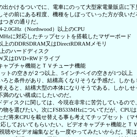
出かけるついでに、電車にのって大型家電量販店に下
しその前にある程度、機種をしぼっていった方が良いだ
はつぎの通りだ。
-2.0GHz（Northwood）以上のCPU
3MHzに対応したチップセットを搭載したマザーボード
のDDRSDRAM又はDirectRDRAMメモリ
上のハードディスク
又はDVD+RWドライブ
ャプチャ機能とＴＶチューナ機能
ットの空きが２つ以上、5インチベイの空きが1つ以上
いろと条件があり、結構高くなりそうな予感だ。しかも
考えると、結構大型の本体になりそうである。しかしせ
不満のない構成にしたいのだ。
ドディスクに関しては、今現在非常に苦労しているので
物を選びたい。次にFSB533MHzについてだが、CPUはFS
ただ将来CPUを載せ替える事も考えてチップセット（マ
zに対応しておいてもらいたい。ビデオキャプチャ機能とＴ
V視聴やビデオ編集なども一度やってみたいからだ。実