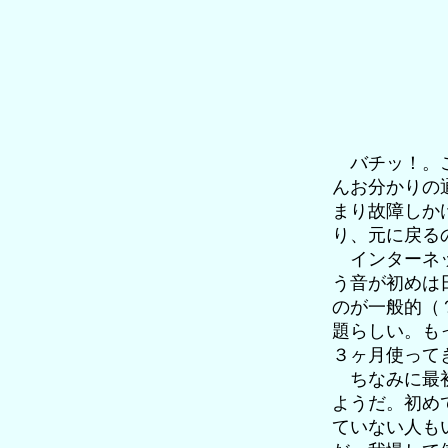
バチッ！。こ
んお分かりの
まり故障しか
り、元に戻る
インターネッ
う音が初めは
のが一般的（
題らしい。も
３ヶ月使って
ちなみに最初
ようだ。初め
ていない人も