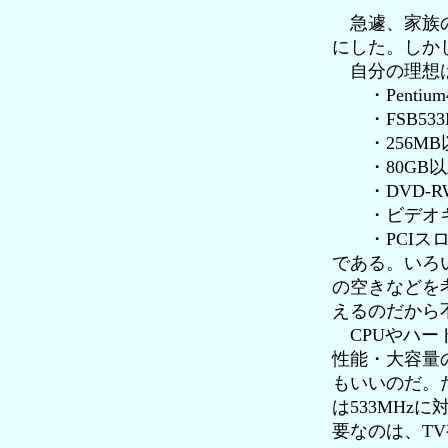
急遽、家族の
にした。しか
自分の理想
・Pentium4
・FSB53
・256MB以上
・80GB以
・DVD-RW
・ビデオキ
・PCIスロ
である。いろ
の空きなどを
えるのだから
CPUやハー
性能・大容量の
もいいのだ。
は533MH
要なのは、T