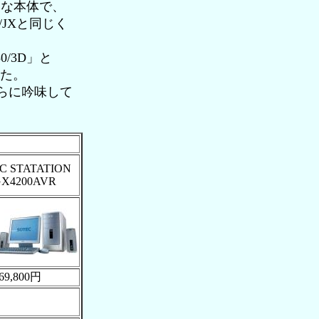
大きな本体で、
X/JXと同じく
0/3D」と
った。
らに吟味して
C STATATION
X4200AVR
69,800円