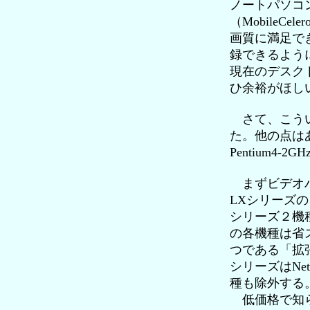
ノートパソコ
（MobileC
画質に満足で
録できるよう
現在のデスク
ひ余裕がほし
さて、こうい
た。他の点は
Pentium4
まずビデオパ
LXシリーズの「
シリーズ２機
の各機種は省
つである「拡
シリーズはN
種も除外する
低価格で知られ