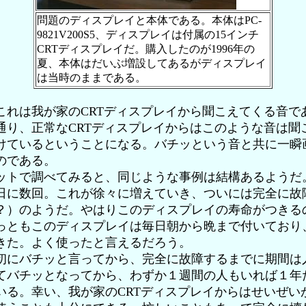
問題のディスプレイと本体である。本体はPC-
9821V200S5、ディスプレイは付属の15インチ
CRTディスプレイだ。購入したのが1996年の
夏、本体はだいぶ増設してあるがディスプレイ
は当時のままである。
れは我が家のCRTディスプレイから聞こえてくる音で
通り、正常なCRTディスプレイからはこのような音は聞
けているということになる。バチッという音と共に一瞬
のである。
トで調べてみると、同じような事例は結構あるようだ
日に数回。これが徐々に増えていき、ついには完全に故
？）のようだ。やはりこのディスプレイの寿命がつきる
っともこのディスプレイは毎日朝から晩まで付いており
きた。よく使ったと言えるだろう。
にバチッと言ってから、完全に故障するまでに期間は
てバチッとなってから、わずか１週間の人もいれば１年
いる。幸い、我が家のCRTディスプレイからはせいぜい