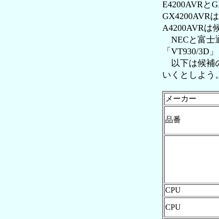
E4200AVR
GX4200AV
A4200AV
NECと富士通だ
「VT930/
以下は候補の
いくとしよう
メーカー
品番
CPU
CPU