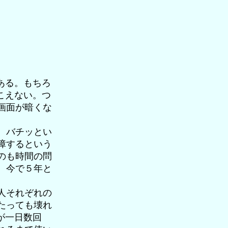
ある。もちろ
こえない。つ
画面が暗くな
。バチッとい
障するという
のも時間の問
、今で５年と
人それぞれの
たっても壊れ
が一日数回