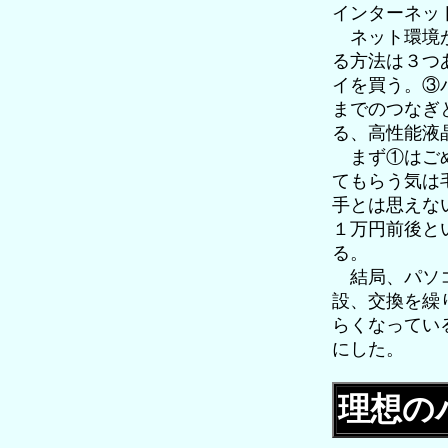
インターネッ
ネット環境が
る方法は３つ
イを買う。③
までのつなぎ
る、高性能液
まず①はごめ
てもらう気は
手とは思えな
１万円前後と
る。
結局、パソコ
設、交換を繰
らくなってい
にした。
理想の