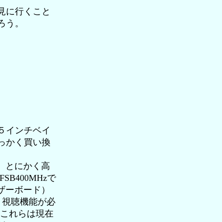
見に行くこと
ろう。
５インチベイ
っかく買い換
、とにかく高
B400MHzで
ザーボード）
Ｖ視聴機能が必
はこれらは現在