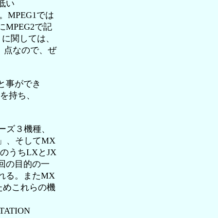
低い
だ。MPEG1では
MPEG2で記
きに関しては、
）点なので、ぜ
と事ができ
ャを持ち、
リーズ３機種、
BP」、そしてMX
うちLXとJX
回の目的の一
れる。またMX
ためこれらの機
TION