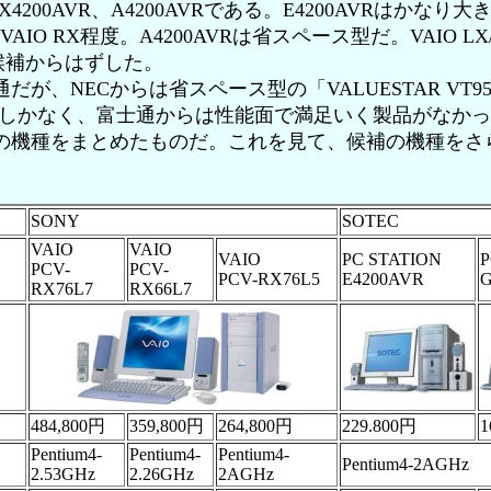
とGX4200AVR、A4200AVRである。E4200AVRはかなり
RはVAIO RX程度。A4200AVRは省スペース型だ。VAIO L
Rは候補からはずした。
が、NECからは省スペース型の「VALUESTAR VT95
3D」しかなく、富士通からは性能面で満足いく製品がなか
機種をまとめたものだ。これを見て、候補の機種をさ
。
SONY
SOTEC
VAIO
VAIO
VAIO
PC STATION
P
PCV-
PCV-
PCV-RX76L5
E4200AVR
G
RX76L7
RX66L7
484,800円
359,800円
264,800円
229.800円
1
Pentium4-
Pentium4-
Pentium4-
Pentium4-2AGHz
2.53GHz
2.26GHz
2AGHz