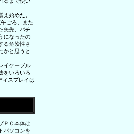
れるまで使い
増え始めた。
正午ごろ、また
た矢先、バチ
うになったの
する危険性さ
たかと思うと
レイケーブル
法をいろいろ
ディスプレイは
プＰＣ本体は
トパソコンを