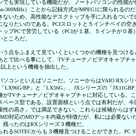
ンでも実現している機能だが、ノートパソコンの性能が
eleron-300MHz）ことから記録方式がMPEG1に限られるの
きないため、高性能なデスクトップを手に入れるついでに
になりたいのである。PCIスロットと５インチベイの空
トップPCで苦労している（PCIが１基、５インチが０基
いところだ。
う点をふまえて見ていくといくつかの機種を見つける
あとで比べる事にして、TVチューナ／ビデオキャプチ
-2GHz以上という機種を抽出した。
ソコンといえばソニーだ。ソニーからはVAIO RXシ
LX96G/BP」と「LX56G」、JXシリーズの「JX11G
種がTVチューナ／ビデオキャプチャに対応している。この
スペース型である。設置面積という点では有利だが、今
張性の高さ」では満足できない。これらは候補からはず
etMD対応のMDデッキ内蔵が特徴だが、私には必要ない
。残ったのはRXシリーズ３機種だ。
るSOTECからも３機種見つけることができた。PC STA