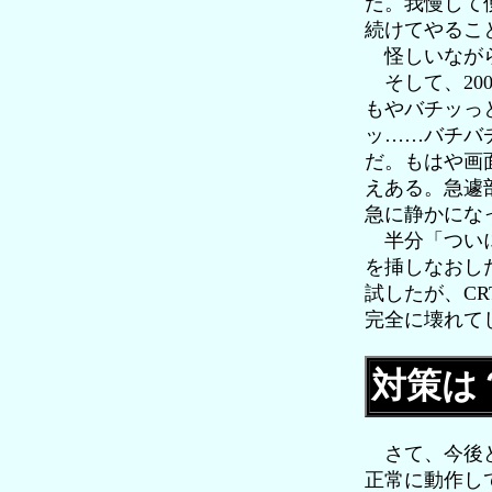
だ。我慢して
続けてやること
怪しいながら
そして、20
もやバチッっ
ッ……バチバ
だ。もはや画
えある。急遽
急に静かにな
半分「ついに
を挿しなおし
試したが、C
完全に壊れて
対策は
さて、今後ど
正常に動作し