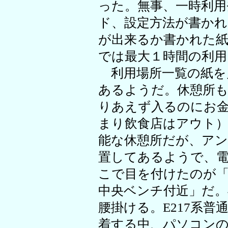
った。無事、一時利用
ド、設定方法が書かれ
が出来るか書かれた
では最大１時間の利
利用場所一覧の紙を
あるようだ。休憩所
りあえず入るのにお
まり飲食店はアウト）
能な休憩所だが、アン
置してあるようで、
こで目を付けたのが「
中央ベンチ付近」だ
腰掛ける。E217系
着する中、パソコン