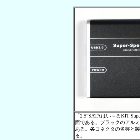
「2.5”SATAはい～るKIT Supe
面である。ブラックのアルミ
ある。各コネクタの名称と製
る。