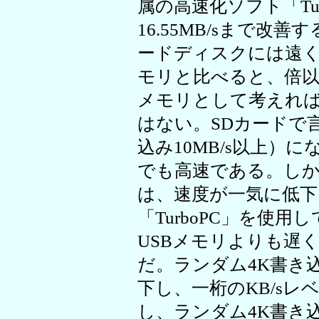
属の高速化ソフト「Tu
16.55MB/sまで
ードディスクには遠く
モリと比べると、倍以
メモリとして考えれ
はない。SDカードで言え
込み10MB/s以上）に
でも高速である。しか
は、速度が一気に低下し
「TurboPC」を使
USBメモリよりも遅
だ。ランダム4K書き
下し、一桁のKB/s
し、ランダム4K書き込