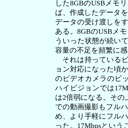
した8GBのUSBメモ
ば、作成したデータ
データの受け渡しを
ある。8GBのUSB
ういった状態が続い
容量の不足を頻繁に
それは持っているビ
ョン対応になった頃
のビデオカメラのビッ
ハイビジョンでは17M
は2倍弱になる。その
での動画撮影もフル
め、より手軽にフル
った。17Mbpsという