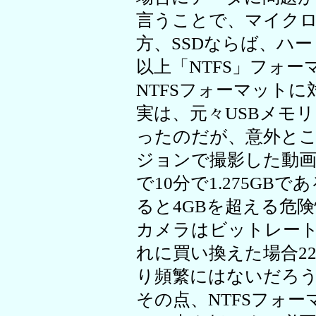
言うことで、マイク
方、SSDならば、ハ
以上「NTFS」フォ
NTFSフォーマット
実は、元々USBメモ
ったのだが、意外と
ジョンで撮影した動
で10分で1.275GB
ると4GBを超える危
カメラはビットレートが
れに買い換えた場合2
り頻繁にはないだろ
その点、NTFSフォ