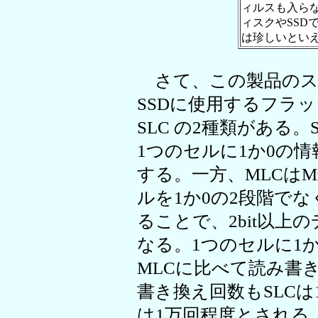
ィルスも入ら
ィスクやSSD
は珍しいとい
さて、この製品のス
SSDに使用するフラ
SLC の2種類がある。SLC
1つのセルに1か0の情
する。一方、MLCはMult
ルを1か0の2段階で
ることで、2bit以上
なる。1つのセルに1か
MLCに比べて読み書
書き換え回数もSLCは
は1万回程度とされる