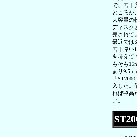
で、若干
ところが
大容量の
ディスク
売されてい
最近では
若干厚い1
を考えて
もそも1
まり9.5
「ST20
入した。価
れば割高
い。
ST2