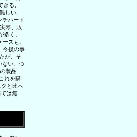
できる。
か難しい。
ンチハード
。実際、販
物が多く、
ケースも、
応、今後の事
えたが、そ
いない。つ
Bの製品
、これを購
ィスクと比べ
高では無