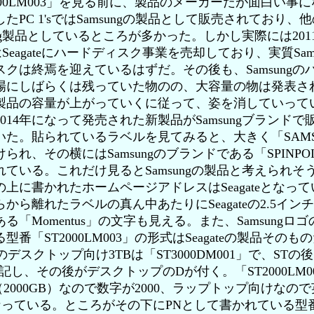
00LM003」を見る前に、製品のメーカーだが面白い事
たPC 1'sではSamsungの製品として販売されており、
ung製品としているところが多かった。しかし実際には201
ngはSeagateにハードディスク事業を売却しており、実質Sam
スクは終焉を迎えているはずだ。その後も、Samsungの
場にしばらくは残っていた物のの、大容量の物は発表さ
製品の容量が上がっていくに従って、姿を消していって
014年になって発売された新製品がSamsungブランドで
いた。貼られているラベルを見てみると、大きく「SAMS
られ、その横にはSamsungのブランドである「SPINPO
れている。これだけ見るとSamsungの製品と考えられそ
上に書かれたホームページアドレスはSeagateとなっ
から離れたラベルの真ん中あたりにSeagateの2.5インチ
る「Momentus」の文字も見える。また、Samsungロ
型番「ST2000LM003」の形式はSeagateの製品そのも
ateのデスクトップ向け3TBは「ST3000DM001」で、ST
記し、その後がデスクトップのDが付く。「ST2000LM0
（2000GB）なので数字が2000、ラップトップ向けなの
なっている。ところがその下にPNとして書かれている型