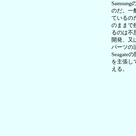
Samsu
のだ。一般
ているのだ
のままで
るのは不
開発、又は
パーツの
Seaga
を主張し
える。