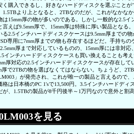
安く購入できるし、好きなハードディスクを選ぶことが
、1.5TBより上となると、2TBなのだが、これがなかな
物は15mm厚の物が多いのである。しかし一般的な2.5イ
と言えば9.5mm厚で、15mm厚は特殊に厚い製品となる
る2.5インチハードディスクケースは9.5mm厚までの
SSD専用に7mm厚までの物も存在するほどだ。手持ちの
2.5mm厚まで対応しているものの、15mm厚には非対
2.5インチハードディスクケースも買い換えることも考
5mm厚対応の2.5インチハードディスクケースが存在して
mm厚で2TBの物を選ばなくてはならない。ちょうど、2T
00LM003」が発売され、これが唯一の製品と言えるので
格は日本橋のPC 1'sで13,500円。3.5インチハードデ
だが、1.5TBの製品が8千円後半～1万円なので意外と割
00LM003を見る