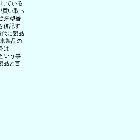
混在している
eが買い取っ
が従来型番
を併記す
時代に製品
従来製品の
身は
だという事
製品と言