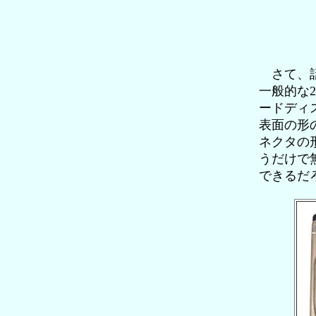
さて、話
一般的な2
ードディス
表面の形の
ネクタの
うだけで
できるだ