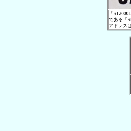
「ST200
である「S
アドレスはS