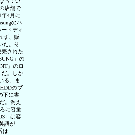
になってい
他の店舗で
1年4月に
sungのハ
ハードディ
れず、販
いた。そ
販売された
UNG」の
INT」のロ
うだ。しか
ている。ま
HDDのブ
ゴの下に書
のだ。例え
の後ろに容量
03」は容
で英語が
番は