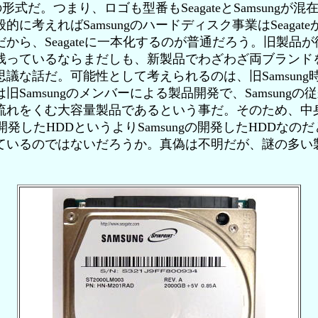
ngの形式だ。つまり、ロゴも型番もSeagateとSamsungが
的に考えればSamsungのハードディスク事業はSeagat
から、Seagateに一本化するのが普通だろう。旧製品
残っているならまだしも、新製品でわざわざ両ブランド
思議な話だ。可能性として考えられるのは、旧Samsung
旧Samsungのメンバーによる製品開発で、Samsungの
流れをくむ大容量製品であるという事だ。そのため、中
teの開発したHDDというよりSamsungの開発したHDDなの
ているのではないだろうか。真偽は不明だが、謎の多い