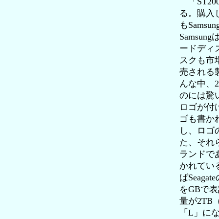
「ST20
る。購入し
もSams
Samsu
ードディ
スクも市
売される
んな中、2
のには驚
ロゴが付け
ゴも書か
し、ロゴの
た、それら
ランドであ
かれている
ばSeag
をGBで表
量が2TB
「L」に