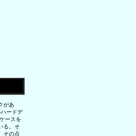
クがあ
ルハードデ
クケースを
いる。そ
。その点