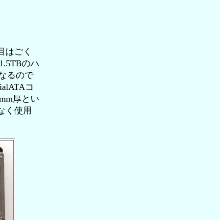
目はごく
5TBのハ
異なるので
lATAコ
mm厚とい
なく使用