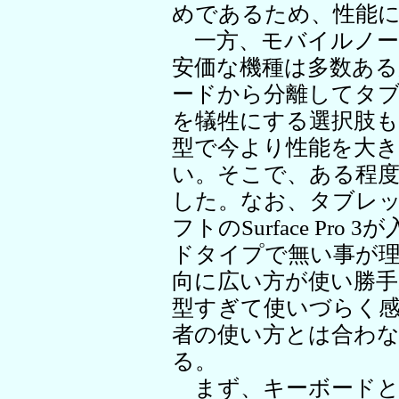
めであるため、性能
一方、モバイルノー
安価な機種は多数あ
ードから分離してタ
を犠牲にする選択肢
型で今より性能を大
い。そこで、ある程度
した。なお、タブレ
フトのSurface Pr
ドタイプで無い事が
向に広い方が使い勝
型すぎて使いづらく
者の使い方とは合わ
る。
まず、キーボードと