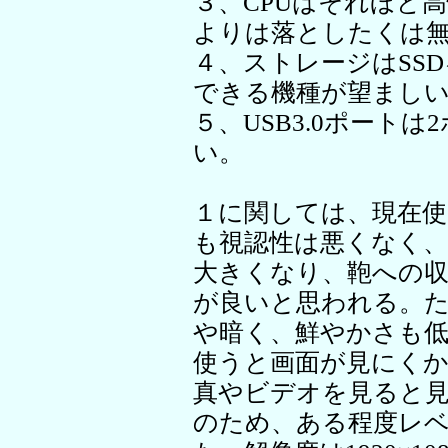
３、CPUはそれほど
よりは落としたくは
４、ストレージはSSD
できる機種が望まし
５、USB3.0ポート
い。
１に関しては、現在使
も視認性は悪くなく
大きくなり、鞄への
が良いと思われる。
や暗く、鮮やかさも
使うと画面が見にく
真やビデオを見ると
のため、ある程度レ