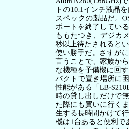
Atom N280(1.66GH
トの10.1インチ液
スペックの製品だ。OSが
ポートを終了してい
ももたつき、デジカメ
秒以上待たされると
使い勝手だ。さすが
言うことで、家族か
な機種を予備機に回
パクトで置き場所に
性能がある「LB-S2
時の貸し出しだけで
た際にも買いに行く
生する長時間かけて
機は1台あると便利で