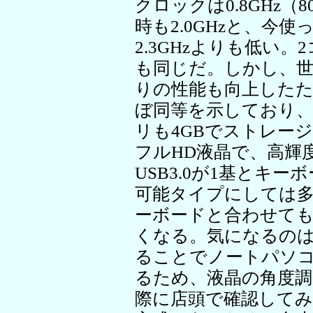
クロックは0.8GHz（80
時も2.0GHzと、今使って
2.3GHzよりも低い
も同じだ。しかし、
りの性能も向上したため
ぼ同等を示しており、
リも4GBでストレージは1
フルHD液晶で、高輝
USB3.0が1基とキー
可能タイプにしては多
ーボードと合わせても1.
くなる。気になるの
ることでノートパソ
るため、液晶の角度
際に店頭で確認してみ