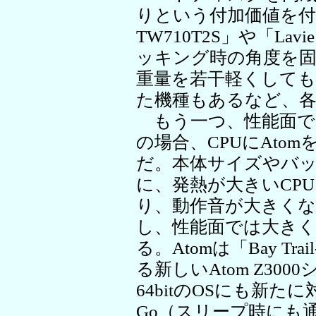
りという付加価値を付けるほ
TW710T2S」や「Lavi
ッキング時の角度を
重量を若干軽くして
た機種もあるなど、
もう一つ、性能面で
の場合、CPUにAto
だ。本体サイズやバ
に、発熱が大きいCP
り、動作音が大きく
し、性能面では大き
る。Atomは「Bay T
る新しいAtom Z30
64bitのOSにも新たに
Go（スリープ時にも