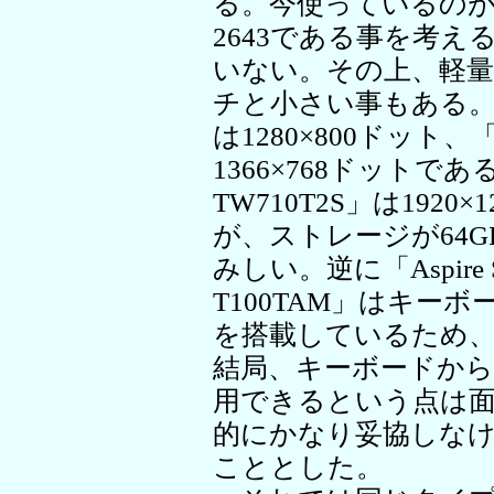
る。今使っているのがCore
2643である事を考え
いない。その上、軽量
チと小さい事もある。解像度
は1280×800ドット、「T
1366×768ドットである。「
TW710T2S」は192
が、ストレージが64G
みしい。逆に「Aspire Sw
T100TAM」はキーボ
を搭載しているため
結局、キーボードか
用できるという点は
的にかなり妥協しな
こととした。