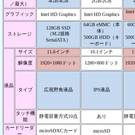
4GB/4GB
2GB/2GB
／最大）
Inte
グラフィック
Intel HD Graphics
Intel HD Graphics
64GB eMMC（本
60
128GB SSD
体）
（M.2規格
ストレージ
500GB HDD（キ
500
SerialATA）
ーボード）
サイズ
11.6インチ
10.1インチ
1
解像度
1920×1080ドット
1280×800ドット
192
液晶
タイプ
広視野角液晶
IPS液晶
タッチ機
静電容量方式10点
あり
静電
能
カードリーダ
mciroSDXCカード
microSD
ー