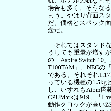
机、ホテルの机など
場合も多く、そうな
まう。やはり背面ス
だ。価格とスペック
念だ。
それではスタンドな
うしても重量が増すが
の「Aspire Switch 1
T100TAM」、NECの「La
である。それぞれ1.17kg
っている機種の1.5k
し、いずれもAtom搭載
CPUMarkは919、「Lav
動作クロックが高いZ379