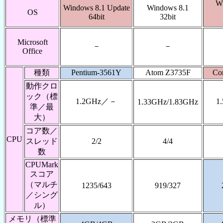
W
Windows 8.1 Update
Windows 8.1
OS
64bit
32bit
Microsoft
－
－
Office
種類
Pentium-3561Y
Atom Z3735F
Co
動作クロ
ック（標
1.2GHz／－
1
1.33GHz/1.83GHz
準／最
大）
コア数／
CPU
スレッド
2/2
4/4
数
CPUMark
スコア
（マルチ
1235/643
919/327
／シング
ル）
メモリ（標準