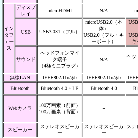
ディスプ
microHDMI
N/A
m
レイ
microUSB2.0（本
US
イン
体）
USB3.0×1（フル）
USB
タフ
USB2.0（フル・キ
US
ェー
ーボード）
キ
ス
ヘッドフォンマイ
ヘッ
サウンド
ク端子
N/A
（4極ミニプラグ）
無線LAN
IEEE802.11n/g/b
IEEE802.11n/g/b
IEEE
Bluetooth
Bluetooth 4.0 + LE
Bluetooth 4.0
Bl
100万画素（前面）
Webカメラ
－
100万画素（背面）
ステレオスピーカ
ステレオスピーカ
ステ
スピーカー
ー
ー