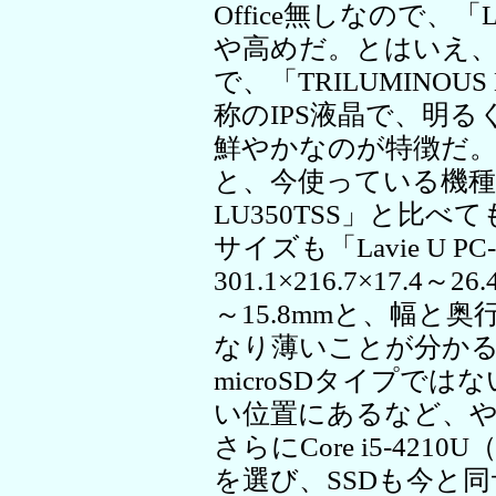
Office無しなので、「La
や高めだ。とはいえ、液
で、「TRILUMINOUS D
称のIPS液晶で、明
鮮やかなのが特徴だ。
と、今使っている機種の半分
LU350TSS」と比べ
サイズも「Lavie U PC
301.1×216.7×17.4～
～15.8mmと、幅と
なり薄いことが分かる
microSDタイプでは
い位置にあるなど、
さらにCore i5-4210U（1
を選び、SSDも今と同