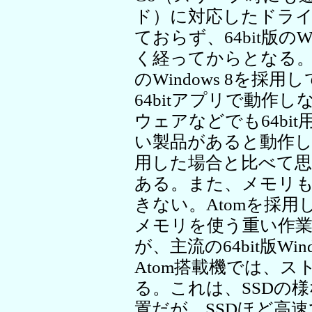
ド）に対応したドライバ
ておらず、64bit版の
く経ってからとなる。そ
のWindows 8を
64bitアプリで動作
ウェアなどでも64bi
い製品があると動作しない
用した場合と比べて思
ある。また、メモリも
きない。Atomを採
メモリを使う重い作
が、主流の64bit版W
Atom搭載機では、ス
る。これは、SSDの
置だが、SSDほど高速