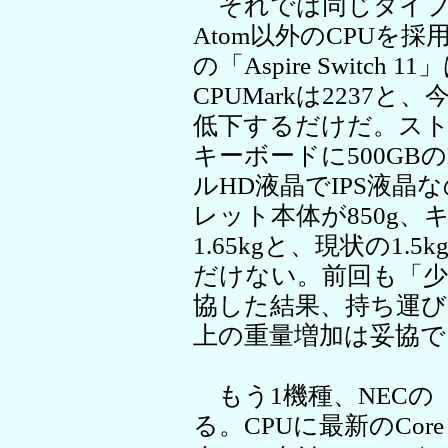
それでは同じタイプな
Atom以外のCPUを採
の「Aspire Switch 1
CPUMarkは2237
低下するだけだ。ストレ
キーボードに500GBの
ルHD液晶でIPS液
レット本体が850g
1.65kgと、現状の1
だけない。前回も「
協した結果、持ち運
上の重量増加は妥協で
もう1機種、NECの「Lav
る。CPUに最新のCor