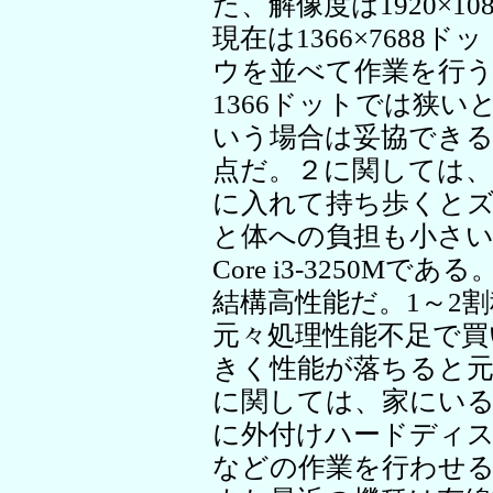
た、解像度は1920×
現在は1366×768
ウを並べて作業を行
1366ドットでは狭
いう場合は妥協でき
点だ。２に関しては、現
に入れて持ち歩くと
と体への負担も小さい
Core i3-3250Mで
結構高性能だ。1～2
元々処理性能不足で買
きく性能が落ちると
に関しては、家にい
に外付けハードディ
などの作業を行わせ