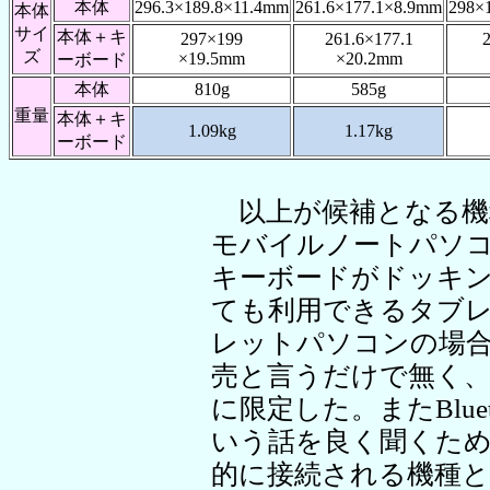
本体
296.3×189.8×11.4mm
261.6×177.1×8.9mm
298×
本体
サイ
本体＋キ
297×199
261.6×177.1
ズ
×19.5mm
×20.2mm
ーボード
本体
810g
585g
重量
本体＋キ
1.09kg
1.17kg
ーボード
以上が候補となる機
モバイルノートパソ
キーボードがドッキ
ても利用できるタブ
レットパソコンの場
売と言うだけで無く
に限定した。またBlue
いう話を良く聞くた
的に接続される機種