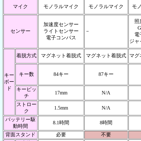
マイク
モノラルマイク
モノラルマイク
モ
照
加速度センサー
センサー
ライトセンサー
－
電
電子コンパス
ジャ
着脱方式
マグネット着脱式
マグネット着脱式
マグ
キー数
84キー
87キー
キー
ボー
ド
キーピッ
17mm
N/A
チ
ストロー
1.5mm
N/A
ク
バッテリー駆
8.1時間
8時間
動時間
背面スタンド
必要
不要