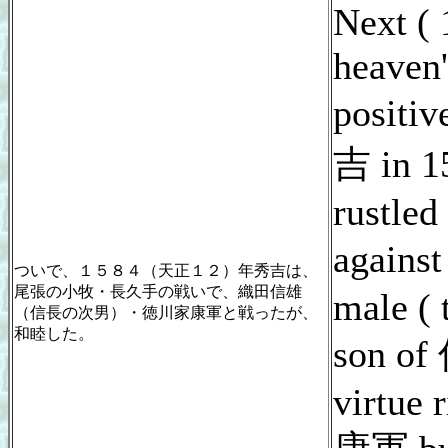
Next ( 
heaven'
positiv
吉 in 15
rustled
again
ついで、１５８４（天正１２）年秀吉は、
尾張の小牧・長久手の戦いで、織田信雄
male ( 
（信長の次男）・徳川家康軍と戦ったが、
和睦した。
son of
virtue 