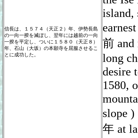
island,
earnes
信長は、１５７４（天正２）年、伊勢長島
の一向一揆を滅ぼし、翌年には越前の一向
前 and 
一揆を平定し、ついに１５８０（天正８）
年、石山（大坂）の本願寺を屈服させるこ
long ch
とに成功した。
desire 
1580, o
mountai
slope )
年 at la