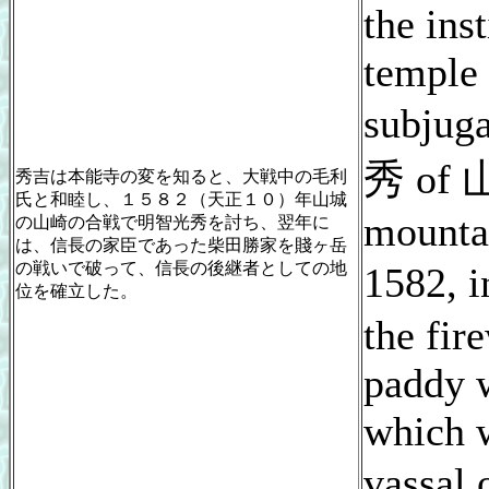
the ins
temple 
subju
秀 of 山
秀吉は本能寺の変を知ると、大戦中の毛利
氏と和睦し、１５８２（天正１０）年山城
mountai
の山崎の合戦で明智光秀を討ち、翌年に
は、信長の家臣であった柴田勝家を賤ヶ岳
の戦いで破って、信長の後継者としての地
1582, 
位を確立した。
the fir
paddy 
which 
vassal