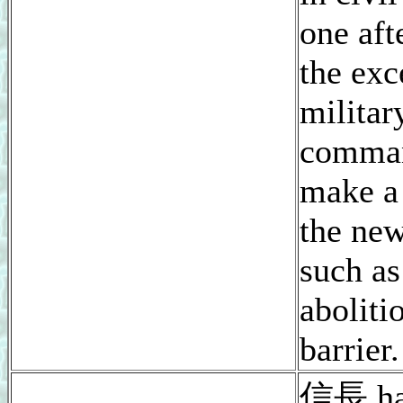
one aft
the exc
militar
comman
make a
the ne
such as
aboliti
barrier.
信長 ha