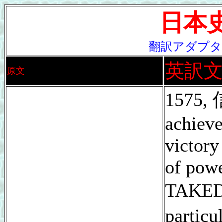
日本
翻訳アダプタII 
英訳
原文
1575,
achieve
victory
of pow
TAKED
particu