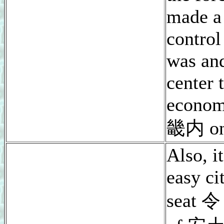
made a 
control 
was an
center 
econom
畿内 on 
Also, it
easy ci
seat 令 