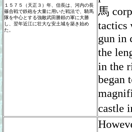
１５７５（天正３）年、信長は、河内の長
馬 corps
篠合戦で鉄砲を大量に用いた戦法で、騎馬
隊を中心とする強敵武田勝頼の軍に大勝
tactics
し、翌年近江に壮大な安土城を築き始め
た。
gun in 
the len
in the 
began t
magni
castl
Howeve