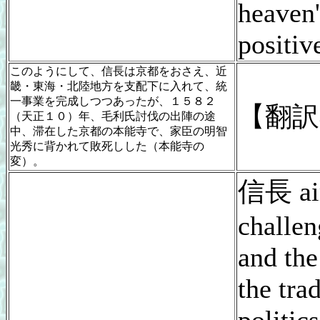
heaven'
positive
このようにして、信長は京都をおさえ、近
畿・東海・北陸地方を支配下に入れて、統
一事業を完成しつつあったが、１５８２
【翻訳
（天正１０）年、毛利氏討伐の出陣の途
中、滞在した京都の本能寺で、家臣の明智
光秀に背かれて敗死しした（本能寺の
変）。
信長 ai
challen
and the
the tra