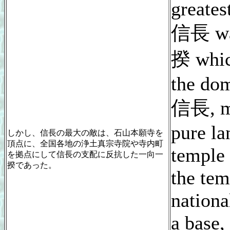
greates
信長 wa
揆 whic
the dom
信長, m
pure la
しかし、信長の最大の敵は、石山本願寺を
頂点に、全国各地の浄土真宗寺院や寺内町
temple 
を拠点にして信長の支配に反抗した一向一
揆であった。
the tem
nationa
a base,