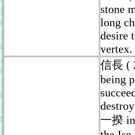
stone 
long ch
desire 
vertex.
信長 ( 2
being p
succeed
destroy
一揆 in 
the Ise