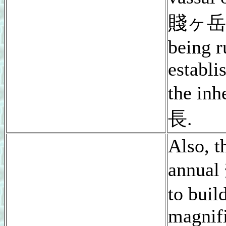
賤ヶ岳, 
being ru
establi
the inh
長.
Also, t
annua
to buil
magnifi