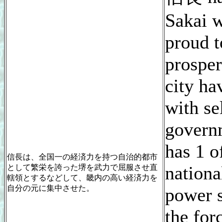
Sakai 
proud t
prosper
city ha
with se
govern
has 1 o
信長は、全国一の経済力を持つ自治的都市
nation
として繁栄を誇った堺を武力で屈服させ直
轄領とするなどして、畿内の高い経済力を
自分の元に集中させた。
power 
the forc