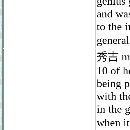
genius 
and wa
to the i
genera
秀吉 mak
10 of h
being p
with th
in the 
when i