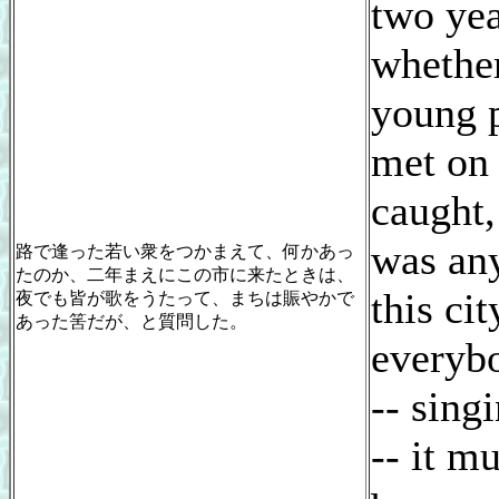
two yea
whethe
young 
met on 
caught,
was any
路で逢った若い衆をつかまえて、何かあっ
たのか、二年まえにこの市に来たときは、
this cit
夜でも皆が歌をうたって、まちは賑やかで
あった筈だが、と質問した。
everybo
-- sing
-- it m