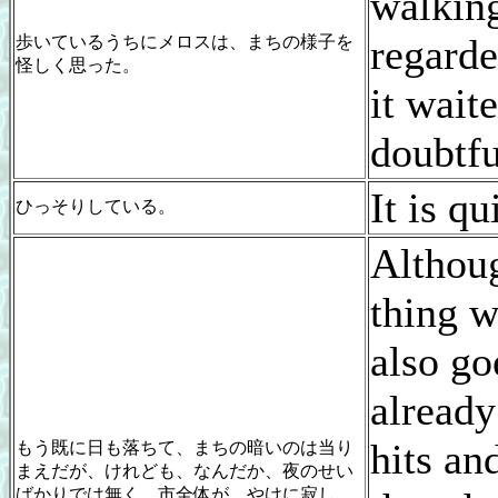
walki
regarde
歩いているうちにメロスは、まちの様子を
怪しく思った。
it wait
doubtfu
It is qu
ひっそりしている。
Althoug
thing w
also g
already
hits and
もう既に日も落ちて、まちの暗いのは当り
まえだが、けれども、なんだか、夜のせい
ばかりでは無く、市全体が、やけに寂し