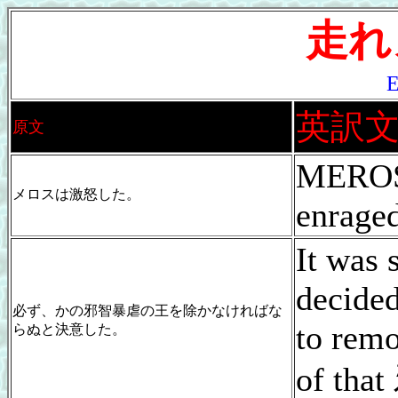
走れ
英訳
原文
MEROS
メロスは激怒した。
enraged
It was 
decided
必ず、かの邪智暴虐の王を除かなければな
to remo
らぬと決意した。
of th