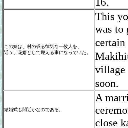
16.
This yo
was to 
certa
この妹は、村の或る律気な一牧人を、
近々、花婿として迎える事になっていた。
Makihit
villag
soon.
A marr
ceremon
結婚式も間近かなのである。
close k