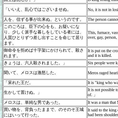
「いいえ、乱心ではございませぬ。
No, it is not in lo
人を、信ずる事が出来ぬ、というのです。
The person cannot
このごろは、臣下の心をも、お疑いにな
り、少しく派手な暮しをしている者には、
This, furnace, vass
over, gay, person,
人質ひとりずつ差し出すことを命じて居り
ます。
御命令を拒めば十字架にかけられて、殺さ
It is put on the cro
and it is killed.
れます。
きょうは、六人殺されました。」
Six people were k
聞いて、メロスは激怒した。
Meros raged hearin
「呆れた王だ。
It is "king who w
It is not possible 
生かして置けぬ。」
of. 」
メロスは、単純な男であった。
It was a man that 
買い物を、背負ったままで、のそのそ王城
It said to the kin
had been shoulder
にはいって行った。