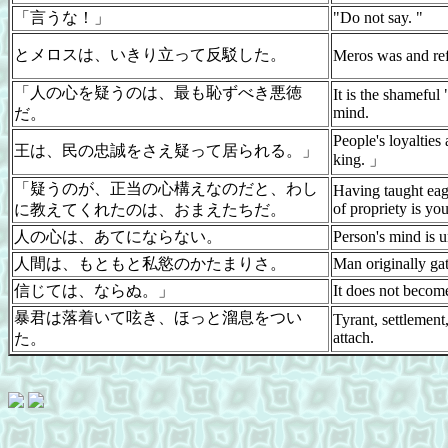
「言うな！」
"Do not say. "
とメロスは、いきり立って反駁した。
Meros was and refu
「人の心を疑うのは、最も恥ずべき悪徳
It is the shameful
mind.
だ。
People's loyalties
王は、民の忠誠をさえ疑って居られる。」
king. 」
「疑うのが、正当の心構えなのだと、わし
Having taught eagl
of propriety is you
に教えてくれたのは、おまえたちだ。
人の心は、あてにならない。
Person's mind is u
人間は、もともと私慾のかたまりさ。
Man originally ga
信じては、ならぬ。」
It does not becom
暴君は落着いて呟き、ほっと溜息をつい
Tyrant, settlement,
attach.
た。