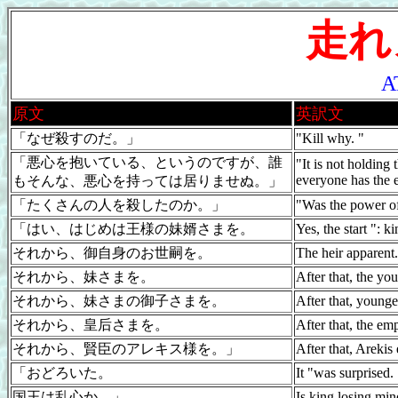
走れ
A
原文
英訳文
「なぜ殺すのだ。」
"Kill why. "
「悪心を抱いている、というのですが、誰
"It is not holding 
everyone has the e
もそんな、悪心を持っては居りませぬ。」
「たくさんの人を殺したのか。」
"Was the power of
「はい、はじめは王様の妹婿さまを。
Yes, the start ": k
それから、御自身のお世嗣を。
The heir apparent.
それから、妹さまを。
After that, the you
それから、妹さまの御子さまを。
After that, younger
それから、皇后さまを。
After that, the em
それから、賢臣のアレキス様を。」
After that, Arekis
「おどろいた。
It "was surprised.
国王は乱心か。」
Is king losing m