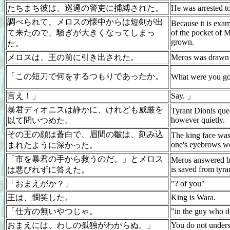
たちまち彼は、巡邏の警吏に捕縛された。
He was arrested t
調べられて、メロスの懐中からは短剣が出
Because it is exa
て来たので、騒ぎが大きくなってしまっ
of the pocket of 
grown.
た。
メロスは、王の前に引き出された。
Meros was drawn o
「この短刀で何をするつもりであったか。
What were you goi
言え！」
Say. 」
暴君ディオニスは静かに、けれども威厳を
Tyrant Dionis que
however quietly.
以て問いつめた。
その王の顔は蒼白で、眉間の皺は、刻み込
The king face was
one's eyebrows we
まれたように深かった。
「市を暴君の手から救うのだ。」とメロス
Meros answered ba
is saved from tyra
は悪びれずに答えた。
「おまえがか？」
"? of you"
王は、憫笑した。
King is Wara.
「仕方の無いやつじゃ。
"in the guy who d
おまえには、わしの孤独がわからぬ。」
You do not unders