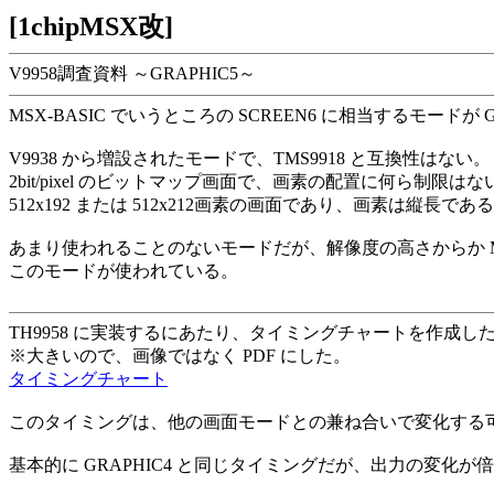
[1chipMSX改]
V9958調査資料 ～GRAPHIC5～
MSX-BASIC でいうところの SCREEN6 に相当するモードが G
V9938 から増設されたモードで、TMS9918 と互換性はない。
2bit/pixel のビットマップ画面で、画素の配置に何ら制限はな
512x192 または 512x212画素の画面であり、画素は縦長であ
あまり使われることのないモードだが、解像度の高さからか MS
このモードが使われている。
TH9958 に実装するにあたり、タイミングチャートを作成し
※大きいので、画像ではなく PDF にした。
タイミングチャート
このタイミングは、他の画面モードとの兼ね合いで変化する
基本的に GRAPHIC4 と同じタイミングだが、出力の変化