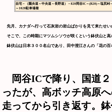
自宅－（圏央道～中央道～長野道）－820岡谷IC～(R20)～塩尻
～1028駐車場着
先月、カナダへ行って石灰岩の岩山ばかりを見て来たせい
そこで、この時期にマツムシソウが咲くという鉢伏山と高
鉢伏山は日本３００名山であり、田中澄江さんの「花の百
岡谷ICで降り、国道２
ったが、高ボッチ高原へ
走ってから引き返す。鉢